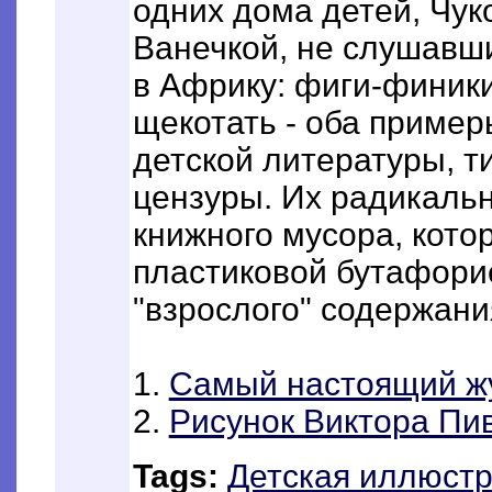
одних дома детей, Чуко
Ванечкой, не слушавш
в Африку: фиги-финики
щекотать - оба приме
детской литературы, т
цензуры. Их радикальн
книжного мусора, кото
пластиковой бутафори
"взрослого" содержани
1.
Самый настоящий ж
2.
Рисунок Виктора Пи
Tags:
Детская иллюст