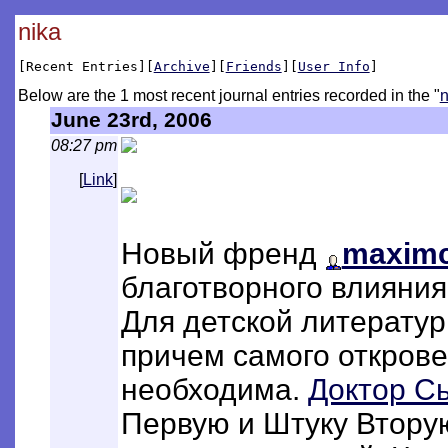
nika
[Recent Entries][
Archive
][
Friends
][
User Info
]
Below are the 1 most recent journal entries recorded in the "
n
June 23rd, 2006
08:27 pm
[
Link
]
Новый френд
maximc
благотворного влияния
Для детской литерату
причем самого открове
необходима.
Доктор С
Первую и Штуку Втору