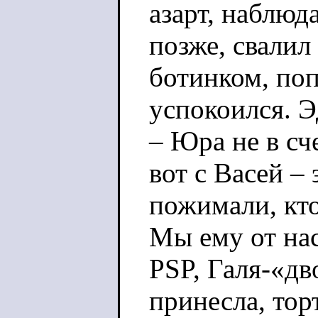
азарт, наблюда
позже, свалил
ботинком, поп
успокоился. Э
– Юра не в сч
вот с Васей –
пожимали, кто
Мы ему от на
PSP, Галя-«д
принесла, тор