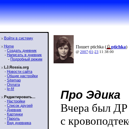
Войти в систему
Home
Пишет ptichka (
ptichka
)
-
Создать дневник
@
2007
-
01
-
23
11:38:00
-
Написать в дневник
-
Подробный режим
LJ.Rossia.org
-
Новости сайта
-
Общие настройки
-
Sitemap
-
Оплата
-
ljr-fif
Про Эдика
Редактировать...
-
Настройки
Вчера был ДР 
-
Список друзей
-
Дневник
-
Картинки
с кровоподтек
-
Пароль
-
Вид дневника