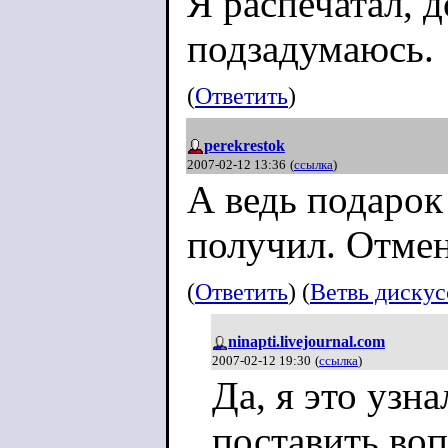
Я распечатал, 
подзадумаюсь.
(
Ответить
)
perekrestok
2007-02-12 13:36
(
ссылка
)
А ведь подарок
получил. Отмен
(
Ответить
) (
Ветвь диску
ninapti.livejournal.com
2007-02-12 19:30
(
ссылка
)
Да, я это узна
поставить воп