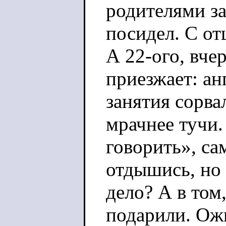
родителями з
посидел. С от
А 22-ого, вчер
приезжает
: а
занятия сорвал
мрачнее тучи.
говорить», сам
отдышись, но 
дело? А в том
подарили. Ожи