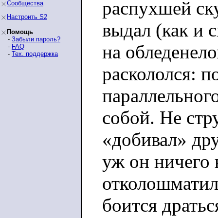
распухшей ску
Сообщества
Настроить S2
выдал (как и 
Помощь
-
Забыли пароль?
на обледенел
-
FAQ
-
Тех. поддержка
раскололся: п
параллельного
собой. Не стр
«добивал» дру
уж он ничего 
отколошматил,
боится дратьс