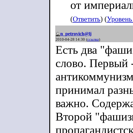
от империал
(
Ответить
) (
Уровень
n_petrovich@lj
2010-04-28 14:30
(
ссылка
)
Есть два "фаши
слово. Первый 
антикоммунизм.
принимал разны
важно. Содержа
Второй "фашизм
пропагандистск