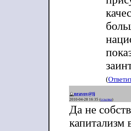
качес
боль
наци
пока
заин
(
Ответи
nravov@lj
2010-04-28 16:35
(
ссылка
)
Да не собст
капитализм 