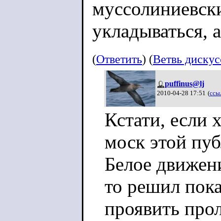
муссолиниевск
укладываться, 
а Маккарти и е
(
Ответить
) (
Ветвь диску
Антиамериканс
puffinus@lj
фашисты?
2010-04-28 17:51
(
ссы
Кстати, если 
Так, - начинают
моск этой пуб
у нас сейчас о
Белое движен
посредственные
то решил пока
Можно их руга
проявить прол