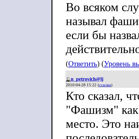
Во всяком слу
называл фаши
если бы назва
действительн
(
Ответить
) (
Уровень в
n_petrovich@lj
2010-04-28 15:22
(
ссылка
)
Кто сказал, ч
"Фашизм" как 
место. Это на
последовател