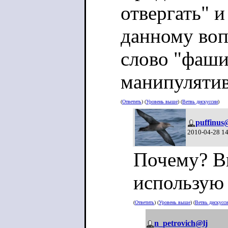
отвергать" 
данному вопр
слово "фаши
манипулятив
(
Ответить
) (
Уровень выше
) (
Ветвь дискуссии
)
puffinus
2010-04-28 1
Почему? Вы
использую 
(
Ответить
) (
Уровень выше
) (
Ветвь дискусс
n_petrovich@lj