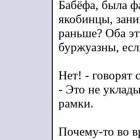
Бабёфа, была 
якобинцы, зан
раньше? Оба э
буржуазны, есл
Нет! - говорят
- Это не уклад
рамки.
Почему-то во 