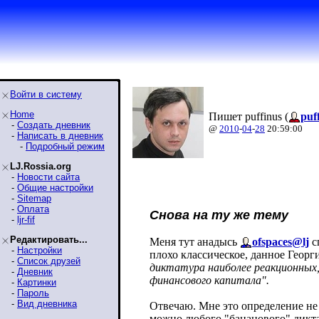
Войти в систему
Home
Пишет puffinus (
puf
-
Создать дневник
@
2010
-
04
-
28
20:59:00
-
Написать в дневник
-
Подробный режим
LJ.Rossia.org
-
Новости сайта
-
Общие настройки
-
Sitemap
-
Оплата
Снова на ту же тему
-
ljr-fif
Редактировать...
Меня тут анадысь
ofspaces@lj
с
-
Настройки
плохо классическое, данное Гео
-
Список друзей
диктатура наиболее реакционных,
-
Дневник
финансового капитала".
-
Картинки
-
Пароль
-
Вид дневника
Отвечаю. Мне это определение не 
можно любого "бананового" диктат