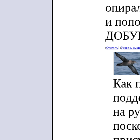
опирал
и попо
ДОБУ
(
Ответить
) (
Уровень выш
Как 
подд
на р
поск
прис