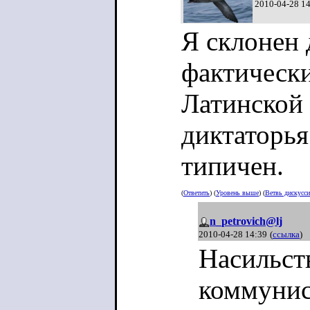
2010-04-28 1
Я склонен 
фактически
Латинской
диктаторья
типичен.
(
Ответить
) (
Уровень выше
) (
Ветвь дискусс
n_petrovich@lj
2010-04-28 14:39
(
ссылка
)
Насильст
коммунис