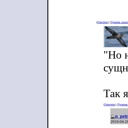
(
Ответить
) (
Уровень выш
"Но 
сущн
Так я
(
Ответить
) (
Уровен
n_petr
2010-04-2