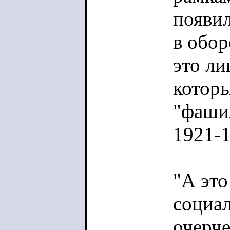
появил
в обор
это ли
которы
"фашиз
1921-1
"А это
социал
очерч