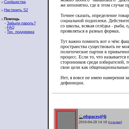
Сообщества
же непонятно, где в этом случае
Настроить S2
Точнее сказать, определение това
Помощь
социальной подоплеки. Действите
-
Забыли пароль?
со школы, всякая селёдка - рыба, 
-
FAQ
проявляться в разных формах.
-
Тех. поддержка
Тут важно помнить вот о чём: фаш
пространства существовать не мож
политические партии в привычно
процесс. Если то, что называется
сторонников среди избирателей, т
свои цели как общенациональные/н
Нет, я вовсе не имею намерения 
дефиниции.
ofspaces@lj
2010-04-28 14:10
(
ссылка
)