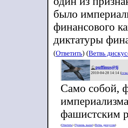
один из призна
было империал
финансового ка
диктатуры фина
(
Ответить
) (
Ветвь диску
puffinus@lj
2010-04-28 14:14
(
ссы
Само собой, 
империализма
фашистским 
(
Ответить
) (
Уровень выше
) (
Ветвь дискуссии
)