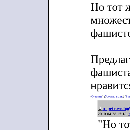
Но тот 
множест
фашист
Предлаг
фашиста
нравитс
(
Ответить
) (
Уровень выше
) (
Вет
n_petrovich@
2010-04-28 15:18
(
"Но то