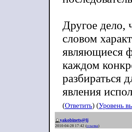
Другое дело, 
словом характ
являющиеся ф
каждом конкр
разбираться д
явления испол
(
Ответить
) (
Уровень в
yakobinets@lj
2010-04-28 17:42
(
ссылка
)