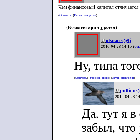
Чем финансовый капитал отличается 
(
Ответить
) (
Ветвь дискуссии
)
(Комментарий удалён)
ofspaces@lj
2010-04-28 14:15
(
сс
Ну, типа тог
(
Ответить
) (
Уровень выше
) (
Ветвь дискуссии
)
puffinus
2010-04-28 1
Да, тут я в
забыл, что