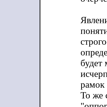
Явлени
поняти
строго
опреде
будет 
исчер
рамок 
То же 
"оппор