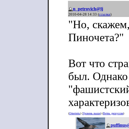
n_petrovich@lj
2010-04-28 14:33
(
ссылка
)
"Но, скажем
Пиночета?"
Вот что стр
был. Однако
"фашистский
характеризов
(
Ответить
) (
Уровень выше
) (
Ветвь дискуссии
)
puffinus