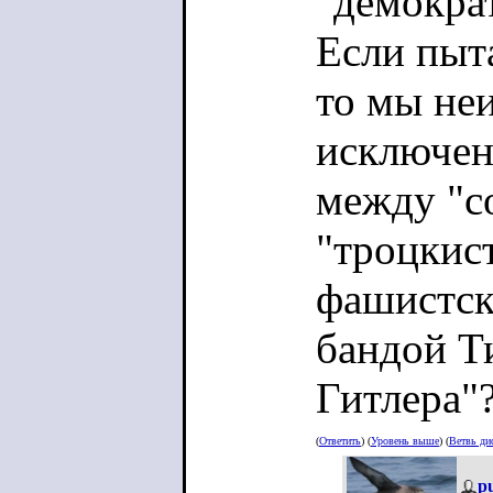
"демокра
Если пыта
то мы не
исключен
между "с
"троцкис
фашистск
бандой Т
Гитлера"
(
Ответить
) (
Уровень выше
) (
Ветвь ди
p