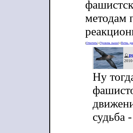
фашистск
методам 
реакцион
(
Ответить
) (
Уровень выше
) (
Ветвь ди
p
2010
Ну тогд
фашисто
движени
судьба -