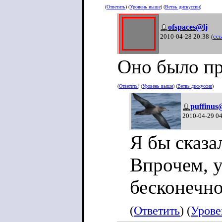
погодить?
(
Ответить
) (
Уровень выше
) (
Ветвь дискуссии
)
ofspaces@lj
2010-04-28 20:38
(
сс
Оно было п
(
Ответить
) (
Уровень выше
) (
Ветвь дискуссии
)
puffinus
2010-04-29 0
Я бы сказа
Впрочем, 
бесконечно
(
Ответить
) (
Урове