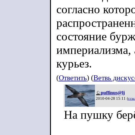
согласно котор
распространенн
состояние бурж
империализма, 
курьез.
(
Ответить
) (
Ветвь диску
puffinus@lj
2010-04-28 15:11
(
ссы
На пушку бер