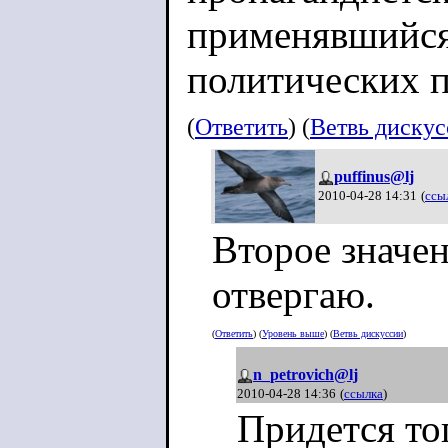
применявшийся
политических п
(
Ответить
) (
Ветвь диску
puffinus@lj
2010-04-28 14:31
(
ссы
Второе значе
отвергаю.
(
Ответить
) (
Уровень выше
) (
Ветвь дискуссии
)
n_petrovich@lj
2010-04-28 14:36
(
ссылка
)
Придется то