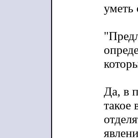
уметь 
"Пред
опреде
которы
Да, в 
такое 
отделя
явлени