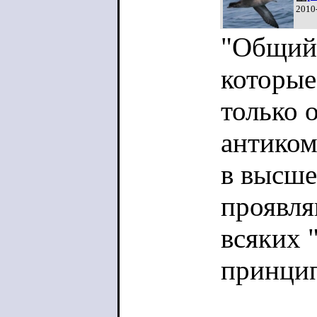
2010
"Общий 
которые
только 
антиком
в высше
проявля
всяких 
принцип