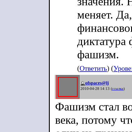
значения. 
меняет. Да
финансовог
диктатура 
фашизм.
(
Ответить
) (
Урове
ofspaces@lj
2010-04-28 14:13
(
ссылка
)
Фашизм стал в
века, потому ч