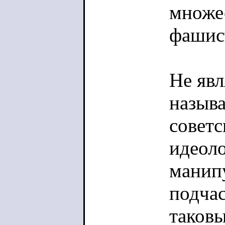
множе
фашис
Не явл
назыв
советс
идеол
манипу
подча
таковы