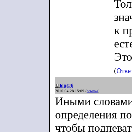
Тол
зна
к п
ест
Это
(
Отве
lqp@lj
2010-04-28 15:09
(
ссылка
)
Иными словами 
определения по
чтобы подпеват