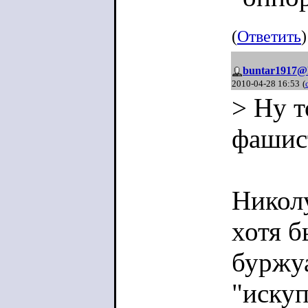
тут не
(
Ответить
)
диалек
buntar1917@
позиц
2010-04-28 16:53
(
> Ну т
фашис
Никол
хотя б
буржуа
"искуп