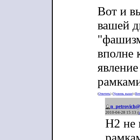
Вот и вы
вашей д
"фашизм
вполне 
явление
рамками
(
Ответить
) (
Уровень выше
) (
Вет
n_petrovich@
2010-04-28 15:13
(
Н2 не
рамка