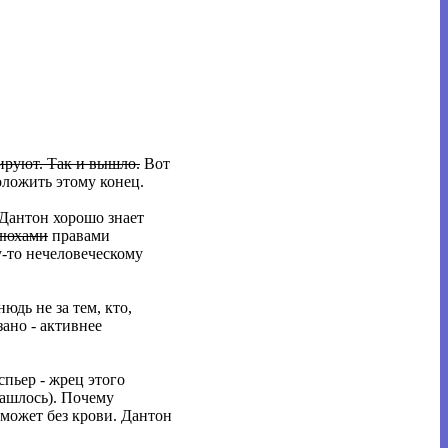
нируют
. Так и вышло.
Вот
оложить этому конец.
 Дантон хорошо знает
люхами
правами
у-то нечеловеческому
юдь не за тем, кто,
зано - активнее
спьер - жрец этого
нашлось). Почему
 может без крови. Дантон