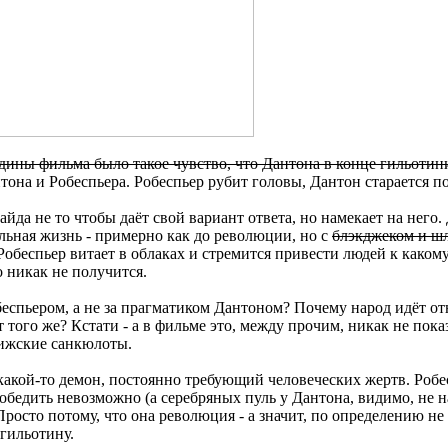
едины фильма было такое чувство, что Дантона в конце гильоти
тона и Робеспьера. Робеспьер рубит головы, Дантон старается п
йда не то чтобы даёт свой вариант ответа, но намекает на него.
альная жизнь - примерно как до революции, но с
блэкджеком и ш
Робеспьер витает в облаках и стремится привести людей к каком
 никак не получится.
беспьером, а не за прагматиком Дантоном? Почему народ идёт отн
т того же? Кстати - а в фильме это, между прочим, никак не пока
арижские санкюлоты.
какой-то демон, постоянно требующий человеческих жертв. Робе
обедить невозможно (а серебряных пуль у Дантона, видимо, не 
росто потому, что она революция - а значит, по определению не
 гильотину.