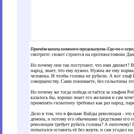
Причём конец немного предсказуем. Где-то с сер
смотрите: сюжет строится на противостоянии Дан
Но почему они так поступают, что ими движет? Ва
народ, знает, что ему нужно. Нужна же ему норм
человека. И чтобы головы не рубили. А вот эльф 
совершенству. Сами понимаете, без гильотины это
Но почему же тогда победа остаётся за эльфом Ро
казалось бы, хорошо знает его желания и сам хоче
применять гильотину требовал как раз народ, п
Дело в том, что в фильме Вайды революция - это 
демона, и потому его обычными средствами его п
революция требует рубить головы? А нипочему! П
попытался оставить её без жертв, и сам угодил на