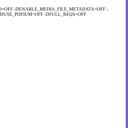
AINFO=OFF -DENABLE_MEDIA_FILE_METADATA=OFF -
-DUSE_PDFIUM=OFF -DFULL_REQS=OFF