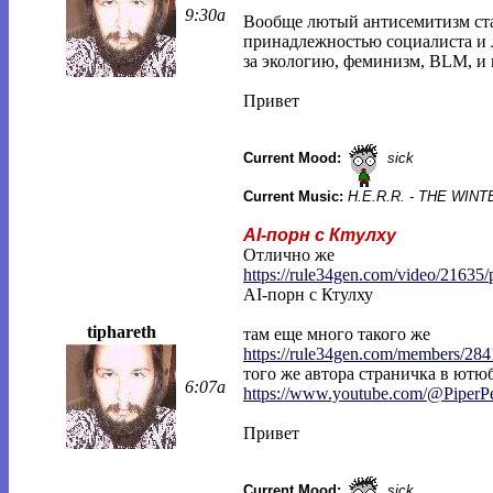
9:30a
Вообще лютый антисемитизм ста
принадлежностью социалиста и л
за экологию, феминизм, BLM, и 
Привет
Current Mood:
sick
Current Music:
H.E.R.R. - THE WI
AI-порн с Ктулху
Отлично же
https://rule34gen.com/video/21635/
AI-порн с Ктулху
tiphareth
там еще много такого же
https://rule34gen.com/members/284
того же автора страничка в ютюб
6:07a
https://www.youtube.com/@PiperP
Привет
Current Mood:
sick