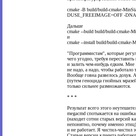
cmake -B build/build-cmake
DUSE_FREEIMAGE=OFF -DNA
Дальше
cmake --build build/build-cmake-M
и
cmake --install build/build-cmake-
"Программистам", которые рег
чего угодно, требуя переставить
и залить чем-нибудь едким. Мне
не надо, а надо, чтобы работало т
Вообще говна развелось дохуя. 
(путем геноцида гнойных мразей
только сильнее размножаются.
* * *
Результат всего этого неутешите
megacmd спотыкается на ошибках
(находит сотни старых версий к
непонятно, почему именно этиц), 
и не работает. Я чистил-чистил э
Старые версии клиента работают