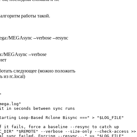
, алгоритм работы такой.
 mega:/MEGAsync --verbose --resync
ega:/MEGAsync --verbose
нет
аботать следующее (можно положить
 из rc.local)


ega.log"

it in seconds between sync runs

tarting Loop-Based Rclone Bisync ===" > "$LOG_FILE"

f it fails, force a baseline --resync to catch up

C_DIR" "$REMOTE" --verbose --size-only --check-access >> 
al sync failed. Forcing --resync..." >> "$LOG_FILE"
