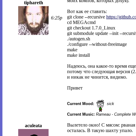
моих компов, которых дохуя).
tiphareth
Вот как ее ставить:
git clone --recursive
https://githu
6:25p
cd MEGAcmd
git checkout 1.7.0_Linux
git submodule update --init --recurs
./autogen.sh
./configure --without-freeimage
make
make install
Надеюсь, она какое-то время еще
потому что следующая версия (2
и никак не чинится, видимо.
Привет
Current Mood:
sick
Current Music:
Rameau - Complete Wo
Вылетело окно! С мясом: рваная
aculeata
осталaсь. В такую шахту упало.