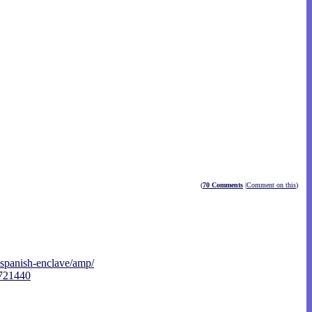
(
70 Comments
|
Comment on this
)
spanish-encl
ave/amp/
3721440