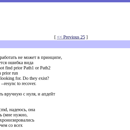
[
<< Previous 25
]
а работать не может в принципе,
ется ошибка вида
ot find prior Path1 or Path2
n prior run
looking for. Do they exist?
-resync to recover.
ть вручную с нуля, и апдейт
md, надеюсь, она
ть (мне нужно,
нхронизировались
чем со всех