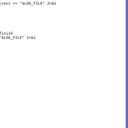
cess >> "$LOG_FILE" 2>&1

inish.

$LOG_FILE" 2>&1
