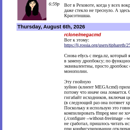
6:59p
Вот в Реховоте, когда у всех вок
даже стекло не треснуло. А здесь 
Красотишша.
Thursday, August 6th, 2026
rclone/megacmd
Вот к этому:
https://lj.rossia.org/users/tiphareth/2
Снова ебусь с mega.nz, который 
в замену дропбоксу; по функцио
эквивалентны, просто дропбокс 
монополии.
Эту гнойную
хуйню (клиент MEGAcmd) приход
потому что иначе она ломается. 
гигабайт исходников, включая це
(в следующий раз она потянет хр
Поскольку я использую это говн
компилировать ffmpeg мне не хоч
(./configure --without-freeimage --
не сработал, пришлось читать 
при конфигурировании отключа