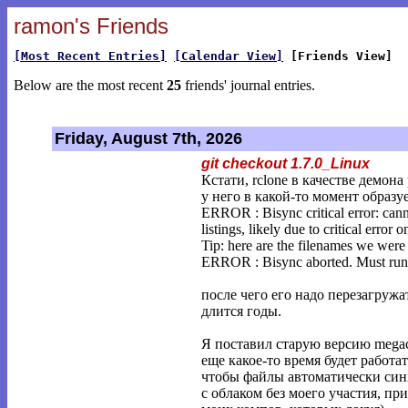
ramon's Friends
[Most Recent Entries]
[Calendar View]
[Friends View]
Below are the most recent
25
friends' journal entries.
Friday, August 7th, 2026
git checkout 1.7.0_Linux
Кстати, rclone в качестве демон
у него в какой-то момент образу
ERROR : Bisync critical error: cann
listings, likely due to critical error o
Tip: here are the filenames we were 
ERROR : Bisync aborted. Must run -
после чего его надо перезагружа
длится годы.
Я поставил старую версию megac
еще какое-то время будет работа
чтобы файлы автоматически си
с облаком без моего участия, при