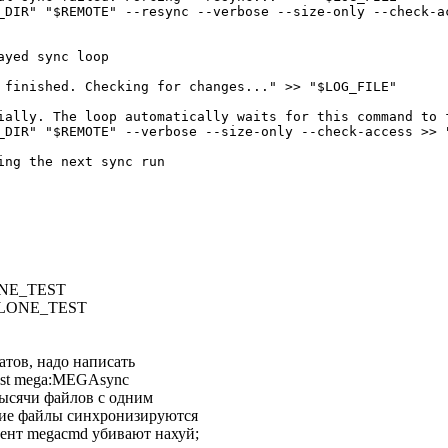
_DIR" "$REMOTE" --resync --verbose --size-only --check-ac
yed sync loop

 finished. Checking for changes..." >> "$LOG_FILE"

ially. The loop automatically waits for this command to f
_DIR" "$REMOTE" --verbose --size-only --check-access >> "
ing the next sync run

ONE_TEST
RCLONE_TEST
атов, надо написать
west mega:MEGAsync
тысячи файлов с одним
кие файлы синхронизируются
лиент megacmd убивают нахуй;