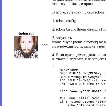
чинится, похоже, в принципе.
В итоге, установил у себя rclone
1. rclone config
2. rclone bisync [home directory]
tiphareth
3. запускать
rclone bisync [home directory] m
5:29p
по необходимости, демона у нее 
4. Если нужен демон, должно р
в .xinitrc, например, или запускать
(

    HOME="дом"

    SYNC_DIR="$HOME/MEGAsync"
    REMOTE="mega:MEGAsync"

    LOG_FILE="$HOME/.rclone-m
    INTERVAL=10 # Time to wa
    echo "=== System Boot: S
    # 1. Run Initial Sync. I
    if ! rclone bisync "$SYN
        echo "Standard initi