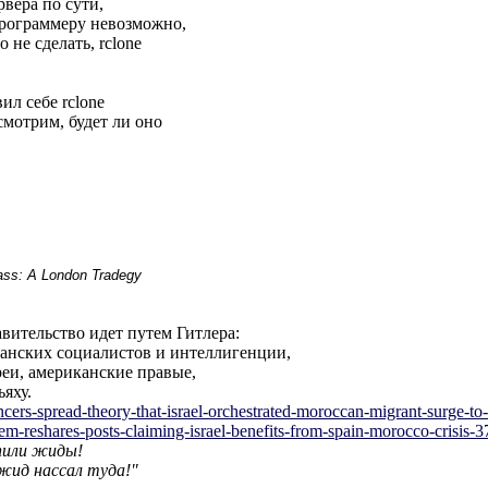
рвера по сути,
программеру невозможно,
о не сделать, rclone
ил себе rclone
мотрим, будет ли оно
lass: A London Tradegy
вительство идeт путем Гитлера:
анских социалистов и интеллигенции,
реи, американские правые,
яху.
nce
rs-spread-theory-that-israel-orchestrate
d-moroccan-migrant-surge-to-
dem-r
eshares-posts-claiming-israel-benefits-f
rom-spain-morocco-crisis-
ыпили жиды!
 жид нассал туда!"