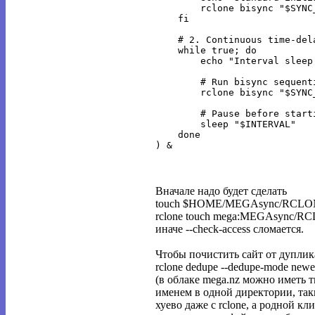
        rclone bisync "$SYNC
    fi

    # 2. Continuous time-dela
    while true; do

        echo "Interval sleep
        # Run bisync sequent
        rclone bisync "$SYNC
        # Pause before start
        sleep "$INTERVAL"

    done

Вначале надо будет сделать
touch $HOME/MEGAsync/RCL
rclone touch mega:MEGAsync/
иначе --check-access сломается.
Чтобы почистить сайт от дуплик
rclone dedupe --dedupe-mode ne
(в облаке mega.nz можно иметь 
именем в одной директории, та
хуево даже с rclone, а родной к