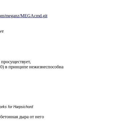
b.com/meganz/MEGAcmd.g
it
ive
 просуществует,
.0) в принципе нежизнеспособна
rks for Harpsichord
 бетонная дыра от него