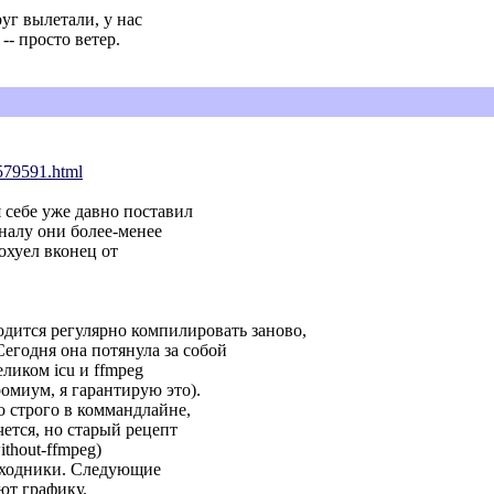
руг вылетали, у нас
-- просто ветер.
579591.html
я себе уже давно поставил
налу они более-менее
охуел вконец от
ится регулярно компилировать заново,
Сегодня она потянула за собой
ликом icu и ffmpeg
омиум, я гарантирую это).
о строго в коммандлайне,
ется, но старый рецепт
without-ffmpeg)
исходники. Следующие
ют графику.