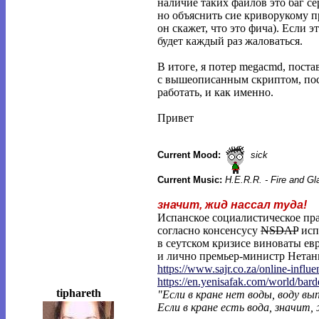
наличие таких файлов это баг се
но объяснить сие криворукому 
он скажет, что это фича). Если эт
будет каждый раз жаловаться.
В итоге, я потер megacmd, постав
с вышеописанным скриптом, пос
работать, и как именно.
Привет
Current Mood:
sick
Current Music:
H.E.R.R. - Fire and G
значит, жид нассал туда!
Испанское социалистическое пра
согласно консенсусу
NSDAP
исп
в сеутском кризисе виноваты ев
и лично премьер-министр Нетань
https://www.sajr.co.za/online-influe
https://en.yenisafak.com/world/bar
tiphareth
"Если в кране нет воды, воду в
Если в кране есть вода, значит,