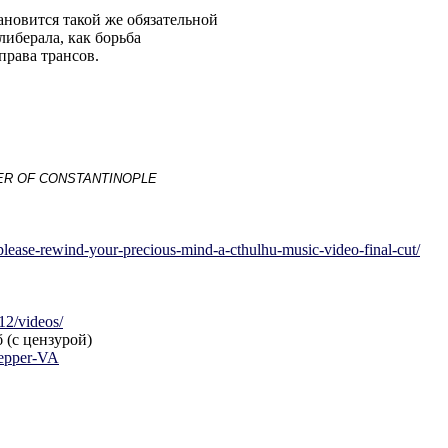
новится такой же обязательной
иберала, как борьба
права трансов.
NTER OF CONSTANTINOPLE
pleas
e-rewind-your-precious-mind-a-cthulhu-mu
sic-video-final-cut/
12/vid
eos/
 (с цензурой)
eppe
r-VA