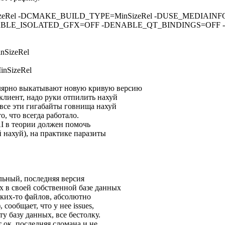
-MinSizeRel -DCMAKE_BUILD_TYPE=MinSizeRel -DUSE_MEDI
BLE_ISOLATED_GFX=OFF -DENABLE_QT_BINDINGS=OFF 
inSizeRel
MinSizeRel
улярно выкатывают новую кривую версию
 клиент, надо руки отпилить нахуй
 все эти гигабайты говнища нахуй
о, что всегда работало.
AI в теории должен помочь
 нахуй), на практике паразиты
льный, последняя версия
 в своей собственной базе данных
аких-то файлов, абсолютно
сообщает, что у нее issues,
ту базу данных, все бестолку.
 ок, последняя сломана и не