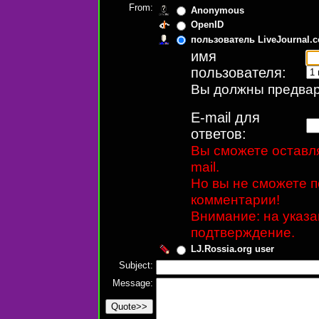
From:
Anonymous
OpenID
пользователь LiveJournal.
имя
пользователя:
Вы должны предвари
E-mail для
ответов:
Вы сможете оставля
mail.
Но вы не сможете п
комментарии!
Внимание: на указ
подтверждение.
LJ.Rossia.org user
Subject:
Message: