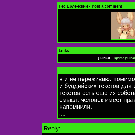
Пес Ебленский - Post a comment
Links
[
Links:
|
update journal
я и не переживаю. помимо
и буддийских текстов для 
текстов есть ещё их собс
смысл. человек имеет прав
напомнили.
Link
Reply: