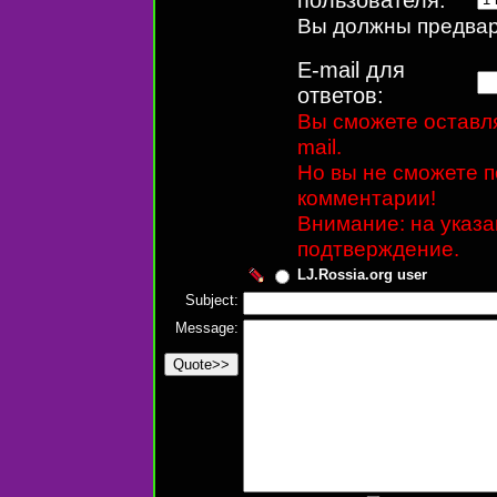
Вы должны предвари
E-mail для
ответов:
Вы сможете оставля
mail.
Но вы не сможете п
комментарии!
Внимание: на указ
подтверждение.
LJ.Rossia.org user
Subject:
Message: