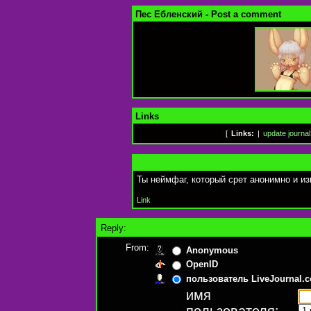
Пес Ебленский - Post a comment
Links
[
Links:
|
update journal
Ты неймфаг, который срет анонимно и и
Link
Reply:
From:
Anonymous
OpenID
пользователь LiveJournal.
имя
пользователя: