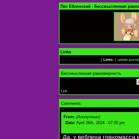
Пес Ебленский - Бессмысленная равн
Links
[
Links:
|
update journal
Бессмысленная равномерность
Link
Comments:
From:
(Anonymous)
Date:
April 26th, 2024 - 07:00 pm
Да, у веблена говномасса 