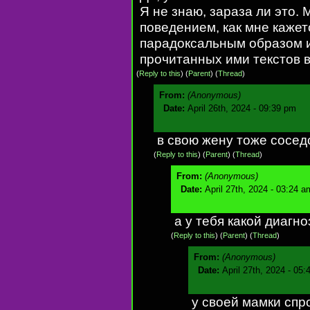
Я не знаю, зараза ли это. 
поведением, как мне кажет
парадоксальным образом 
прочитанных ими текстов в
(
Reply to this
)
(
Parent
) (
Thread
)
From:
(Anonymous)
Date:
April 26th, 2024 - 09:39 pm
в свою жену тоже сосед
(
Reply to this
)
(
Parent
) (
Thread
)
From:
(Anonymous)
Date:
April 27th, 2024 - 03:24 a
а у тебя какой диагно
(
Reply to this
)
(
Parent
) (
Thread
)
From:
(Anonymous)
Date:
April 27th, 2024 - 05
у своей мамки спр