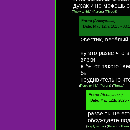
дурак и не можешь з
(
Reply to this
)
(
Parent
) (
Thread
)
From:
(Anonymous)
Date:
May 12th, 2025 - 03:
>вестик, весёлый
ну это разве что 
вязки
я бы от такого "в
бы
неудивительно что
(
Reply to this
)
(
Parent
) (
Thread
)
From:
(Anonymous)
Date:
May 12th, 2025 -
разве ты не ег
обсуждаете по
(
Reply to this
)
(
Parent
) (
Threa