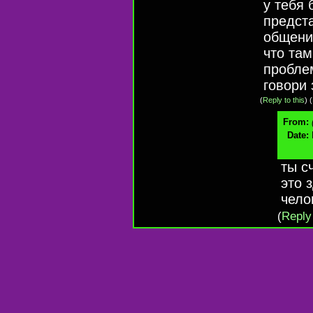
у тебя
предста
общени
что там
пробле
говори 
(
Reply to this
)
(
From:
Date:
ты с
это 
чело
(
Reply 