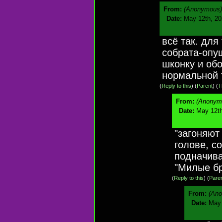
From:
(Anonymous)
Date:
May 12th, 20
всё так. для
собрата-опу
шконку и обо
нормальной 
(
Reply to this
)
(
Parent
) (
T
From:
(Anonym
Date:
May 12th
"загоняют
голове, с
подначива
"Милые бр
(
Reply to this
)
(
Pare
From:
(An
Date:
May 