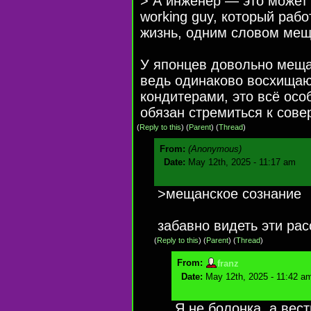
> А инженер — это может 
working guy, который рабо
жизнь, одним словом мещ
У японцев довольно меща
ведь одинаково восхищаю
кондитерами, это всё осо
обязан стремиться к сове
(
Reply to this
)
(
Parent
) (
Thread
)
From:
(Anonymous)
Date:
May 12th, 2025 - 11:17 am
>мещанское сознание
забавно видеть эти ра
(
Reply to this
)
(
Parent
) (
Thread
)
From:
franz
Date:
May 12th, 2025 - 11:42 a
Я не болонка, а вест