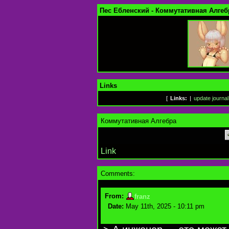
Пес Ебленский - Коммутативная Алгеб
Links
[
Links:
|
update journal
Коммутативная Алгебра
Link
Comments:
From:
franz
Date:
May 11th, 2025 - 10:11 pm