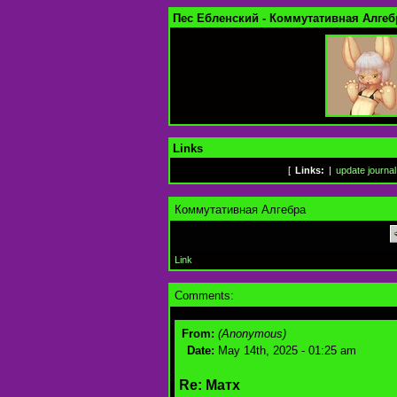
Пес Ебленский - Коммутативная Алгеб
Links
[
Links:
|
update journal
Коммутативная Алгебра
Link
Comments:
From:
(Anonymous)
Date:
May 14th, 2025 - 01:25 am
Re: Матх