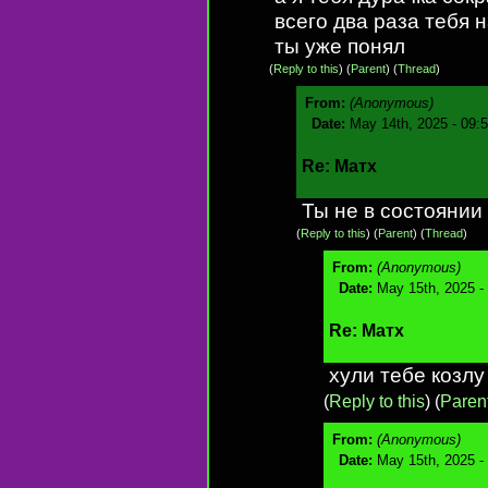
всего два раза тебя 
ты уже понял
(
Reply to this
)
(
Parent
) (
Thread
)
From:
(Anonymous)
Date:
May 14th, 2025 - 09:
Re: Матх
Ты не в состоянии
(
Reply to this
)
(
Parent
) (
Thread
)
From:
(Anonymous)
Date:
May 15th, 2025 -
Re: Матх
хули тебе козлу
(
Reply to this
)
(
Paren
From:
(Anonymous)
Date:
May 15th, 2025 -