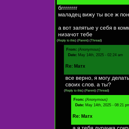
бгггггггг
маладец вижу ты все ж пон
а вот запятые у себя в ко
низачот тебе
(
Reply to this
)
(
Parent
) (
Thread
)
From:
(Anonymous)
Date:
May 14th, 2025 - 02:24 am
Re: Матх
все верно, я могу делат
своих слов. а ты?
(
Reply to this
)
(
Parent
) (
Thread
)
From:
(Anonymous)
Date:
May 14th, 2025 - 08:21 p
Re: Матх
а я тебя дурачка со