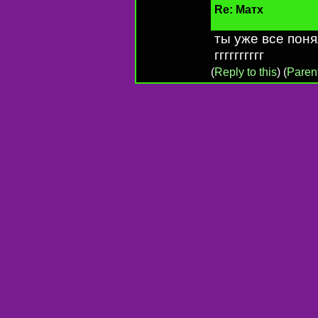
Re: Матх
ты уже все пон
гггггггггг
(
Reply to this
)
(
Paren