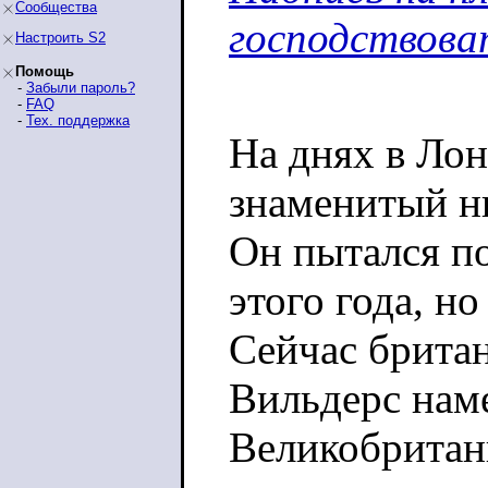
Сообщества
господствоват
Настроить S2
Помощь
-
Забыли пароль?
-
FAQ
-
Тех. поддержка
На днях в Ло
знаменитый н
Он пытался п
этого года, н
Сейчас британ
Вильдерс нам
Великобритан