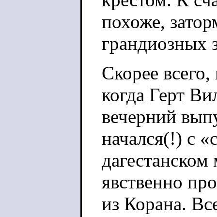
похоже, затор
грандиозных 
Скорее всего,
когда Герт Ви
вечерний вып
начался(!) с 
дагестанском 
явственно пр
из Корана. Вс