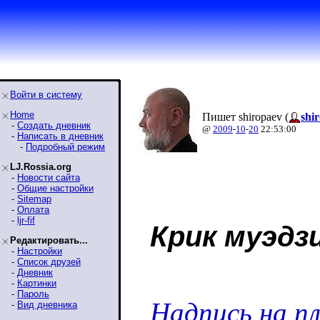
Войти в систему
Home
Пишет shiropaev (
shi
-
Создать дневник
@
2009
-
10
-
20
22:53:00
-
Написать в дневник
-
Подробный режим
LJ.Rossia.org
-
Новости сайта
-
Общие настройки
-
Sitemap
-
Оплата
-
ljr-fif
Крик муэдз
Редактировать...
-
Настройки
-
Список друзей
-
Дневник
-
Картинки
-
Пароль
Надпись на п
-
Вид дневника