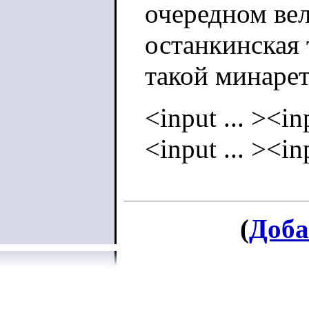
очередном ве
останкинская 
такой минар
<input ... ><inp
<input ... ><inp
(
Доба