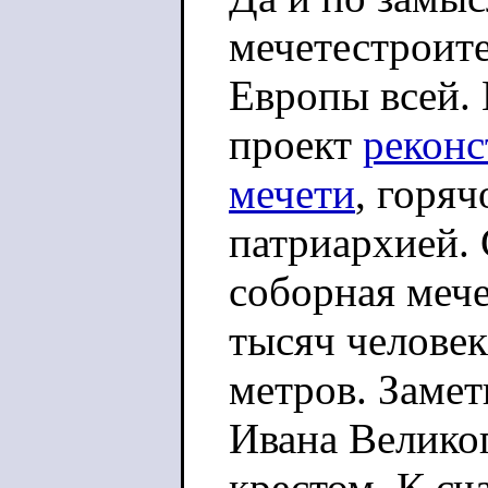
мечетестроите
Европы всей. 
проект
реконс
мечети
, горя
патриархией. 
соборная меч
тысяч человек
метров. Замет
Ивана Великог
крестом. К сч