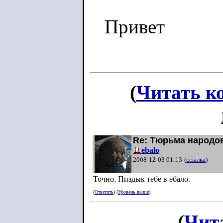
Привет
(
Читать к
Re: Тюрьма народо
ebalo
2008-12-03 01:13
(
ссылка
)
Точно. Пиздык тебе в ебало.
(
Ответить
) (
Уровень выше
)
(
Чит