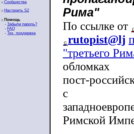
Сообщества
Рима"
Настроить S2
Помощь
По ссылке от
-
Забыли пароль?
-
FAQ
-
Тех. поддержка
rutopist@lj
"третьего Рим
обломках
пост-российск
с
западноевропе
Римской Импе