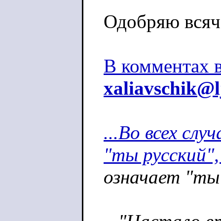
Одобряю всяч
В комментах 
xaliavschik@l
...Во всех слу
"ты русский",
означает "ты 