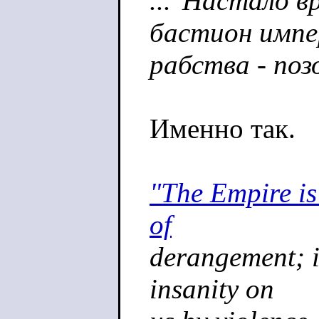
..."Настало в
бастион импе
рабства - поз
Именно так.
"The Empire is 
of
derangement; i
insanity on