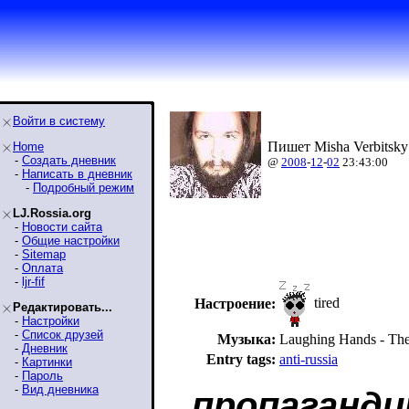
Войти в систему
Пишет Misha Verbitsky
Home
-
Создать дневник
@
2008
-
12
-
02
23:43:00
-
Написать в дневник
-
Подробный режим
LJ.Rossia.org
-
Новости сайта
-
Общие настройки
-
Sitemap
-
Оплата
-
ljr-fif
tired
Настроение:
Редактировать...
-
Настройки
-
Список друзей
Музыка:
Laughing Hands - The
-
Дневник
Entry tags:
anti-russia
-
Картинки
-
Пароль
-
Вид дневника
пропаганди