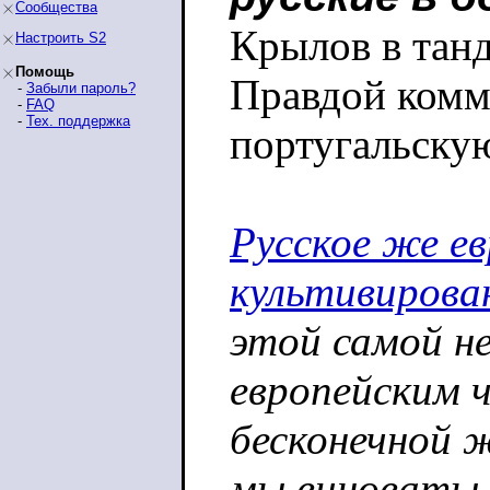
Сообщества
Крылов в тан
Настроить S2
Помощь
Правдой комм
-
Забыли пароль?
-
FAQ
-
Тех. поддержка
португальску
Русское же ев
культивирова
этой самой н
европейским 
бесконечной ж
мы виноваты.