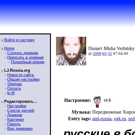
Войти в систему
Пишет Misha Verbitsky
Home
-
Создать дневник
@
2009
-
05
-
31
07:04:00
-
Написать в дневник
-
Подробный режим
LJ.Rossia.org
-
Новости сайта
-
Общие настройки
-
Sitemap
-
Оплата
-
ljr-fif
sick
Настроение:
Редактировать...
-
Настройки
-
Список друзей
Музыка:
Передвижные Хироси
-
Дневник
Entry tags:
anti-russia
,
egk.ru
,
pol
-
Картинки
-
Пароль
-
Вид дневника
русские в б