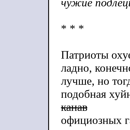
чужие подлец
* * *
Патриоты охуе
ладно, конечно
лучше, но тог
подобная хуйн
канав
официозных га