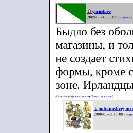
yaroslavz
2009-05-31 11:03
(
ссылка
)
Быдло без обол
магазины, и то
не создает сти
формы, кроме 
зоне. Ирландцы
(
Ответить
) (
Уровень выше
) (
Ветвь дискуссии
)
oubique.livejour
2009-05-31 11:09
(
ссы