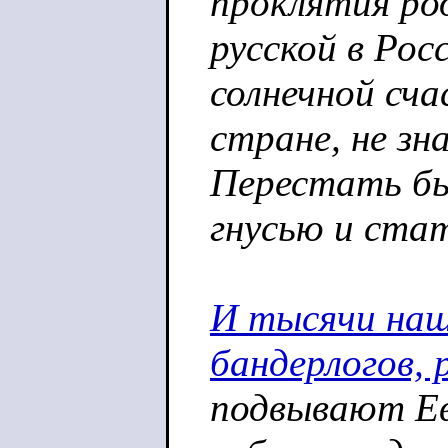
проклятия ро
русской в Ро
солнечной сч
стране, не зн
Перестать бы
гнусью и стат
И тысячи наш
бандерлогов,
подвывают Ев