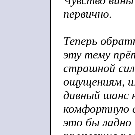
Чувство вины 
первично.
Теперь обратн
эту тему прё
страшной сило
ощущениям, 
дивный шанс н
комфортную с
это бы ладно 