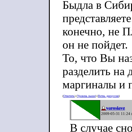
Быдла в Сиби
представляете
конечно, не П
он не пойдет.
То, что Вы н
разделить на 
маргиналы и 
(
Ответить
) (
Уровень выше
) (
Ветвь дискуссии
)
yaroslavz
2009-05-31 11:24
В случае сн