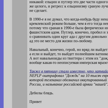
никакой: ельцин и путлер это две части одного
же целого, и регресс к ельцинизму сраную лу
не сделает.
В 1990-е я не думал, что когда-нибудь буду нен
кремлевский режим больше, чем я его тогда не
потому что сраная в 1990-е была феерически 
фашистским адом. Путлер, конечно, пробил и 
о сравнивать один круг ада с другим довольно 
ад это не место для жизни по-любому.
Навальный, конечно, герой, но вряд ли выйдет
а если и выйдет, то выйдет полнейшим ватник
А вот навальноиды из твиттера с этим их "дож
вообще какая-то неописуемая имперская мразо
Также в пятницу стало известно, что латвий
NEPLP оштрафовал "Дождь" на 10 тысяч евро
которой телеканал обозначил оккупированный
России, и называние российской армии "нашей"
Дебилы блядь.
Привет