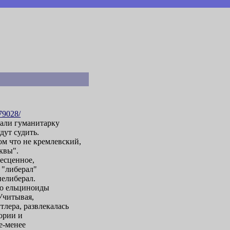
79028/
рали гуманитарку
дут судить.
м что не кремлевский,
сквы".
бесценное,
 "либерал"
нелиберал.
то ельциноиды
 Учитывая,
тлера, развлекалась
ории и
е-менее