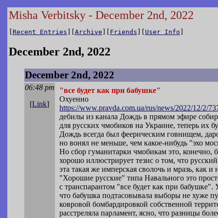
Misha Verbitsky - December 2nd, 2022
[
Recent Entries
][
Archive
][
Friends
][
User Info
]
December 2nd, 2022
December 2nd, 2022
06:48 pm
"все будет как при бабушке"
Охуенно
[
Link
]
https://www.pravda.com.ua/rus/news/2
022/12/2/73
дебилы из канала Дождь в прямом эфире соби
для русских чмобиков на Украине, теперь их бу
Дождь всегда был феерическим говнищем, даро
но вонял не меньше, чем какое-нибудь "эхо мо
Но сбор гуманитарки чмобикам это, конечно, 
хорошо иллюстрирует тезис о том, что русский
эта такая же имперская сволочь и мразь, как и 
"Хорошие русские" типа Навального это прос
с транспарантом "все будет как при бабушке".
что бабушка подтасовывала выборы не хуже пу
ковровой бомбардировкой собственной террит
расстреляла парламент, ясно, что разницы боле