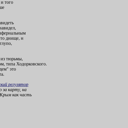
 и того
чше
авидеть
навидел,
инфернальным
это днище, н
глупо,
 из тюрьмы,
ом, типа Ходорковского.
дем" это
та.
ский регулятор
 за карту, на
 Крым как часть
.