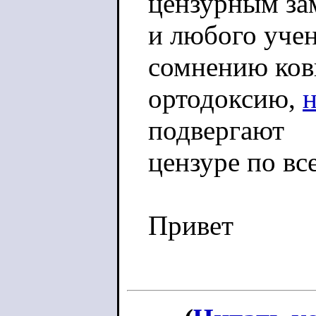
цензурным за
и любого учен
сомнению ко
ортодоксию,
подвергают
цензуре по вс
Привет