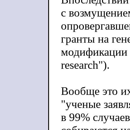
с возмущение
опровергавше
гранты на ген
модификации в
research").
Вообще это и
"ученые заяв
в 99% случаев