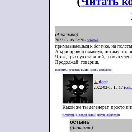
(
Читать к
(Анонимно)
2022-02-05 12:20
(
ссылка
)
примазываешься к богачке, на полст
А криопровод помянул, потому что п
Чтож, тряхнул стариной, размял члены
Продолжай, товарищ.
(
Ответить
) (
Уровень выше
) (
Ветвь дискуссии
)
dece
2022-02-05 15:17
(
ссы
Какой же ты дегенерат, просто пиз
(
Ответить
) (
Уровень выше
) (
Ветвь дискуссии
)
остынь
(Анонимно)