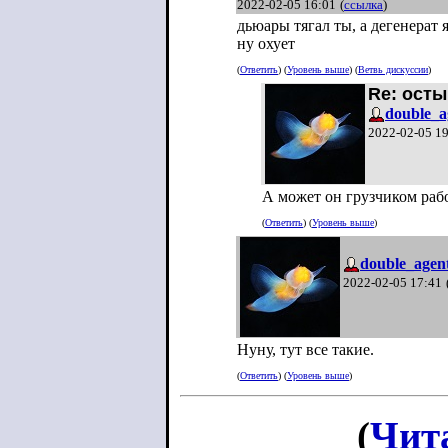
2022-02-05 16:01
(
ссылка
)
дьюары тягал ты, а дегенерат 
ну охует
(
Ответить
) (
Уровень выше
) (
Ветвь дискуссии
)
Re: ост
double_a
2022-02-05 1
А может он грузчиком раб
(
Ответить
) (
Уровень выше
)
double_agen
2022-02-05 17:41
Нуну, тут все такие.
(
Ответить
) (
Уровень выше
)
(
Чит