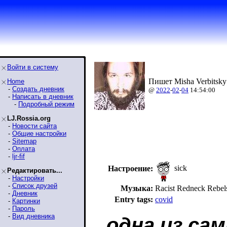
Войти в систему
Пишет Misha Verbitsky
Home
-
Создать дневник
@
2022
-
02
-
04
14:54:00
-
Написать в дневник
-
Подробный режим
LJ.Rossia.org
-
Новости сайта
-
Общие настройки
-
Sitemap
-
Оплата
-
ljr-fif
sick
Настроение:
Редактировать...
-
Настройки
-
Список друзей
Музыка:
Racist Redneck Reb
-
Дневник
Entry tags:
covid
-
Картинки
-
Пароль
-
Вид дневника
одна из са