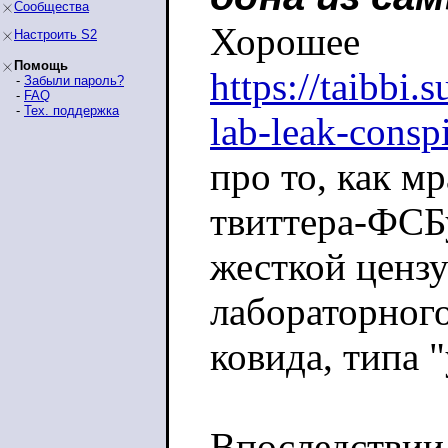
Сообщества
Хорошее
Настроить S2
Помощь
https://taibbi.
-
Забыли пароль?
-
FAQ
-
Тех. поддержка
lab-leak-consp
про то, как мр
твиттера-ФСБ
жесткой ценз
лабораторног
ковида, типа 
Впоследствии 