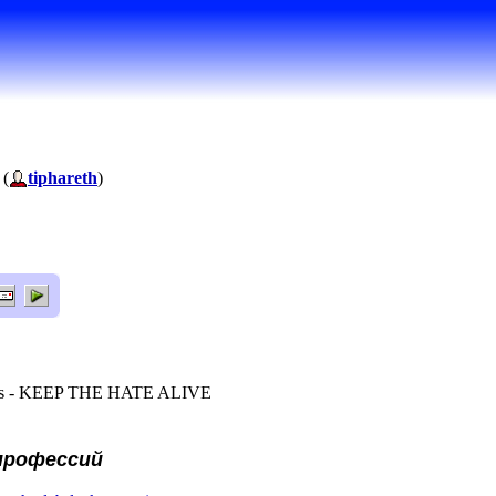
 (
tiphareth
)
els - KEEP THE HATE ALIVE
профессий