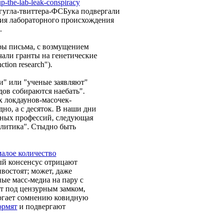
p-the-lab-leak-conspiracy
и гугла-твиттера-ФСБука подвергали
ия лабораторного происхождения
.
оры письма, с возмущением
чали гранты на генетические
tion research").
и" или "ученые заявляют"
дов собираются наебать".
х локдаунов-масочек-
но, а с десяток. В наши дни
рных профессий, следующая
олитика". Стыдно быть
алое количество
й консенсус отрицают
востоят; может, даже
ые масс-медиа на пару с
т под цензурным замком,
ергает сомнению ковидную
ормят
и подвергают