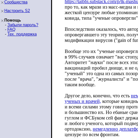
https://taibbi.substack.com/p/tk-ma
shu
Сообщества
про то, как мрази из масс-медиа 
Настроить S2
жесткой цензуре любые упоминан
ковида, типа "ученые опровергли"
Помощь
-
Забыли пароль?
Впоследствии оказалось, что авт
-
FAQ
-
Тех. поддержка
опровергавшего эту теорию, полу
модификации вирусов ("gain of func
Вообще это их "ученые опровергл
в 99% случаев означает "вас стопу
Авторитет "науки" после всех эти
вакцинаций пробил днище, и не од
"ученый" это одна из самых позо
после "врача", "журналиста" и "п
таким вообще.
Другое дело, конечно, что есть
нем
ученых и врачей,
которые ковидны
и всеми силами этому говну проти
и большинство их. Но ебаные сран
гуглом и ФСБуком сей факт держа
и любого ученого, который подв
ортодоксию,
немедленно деплатф
цензуре по всем фронтам.