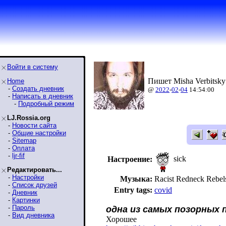
Войти в систему
Пишет Misha Verbitsky
Home
-
Создать дневник
@
2022
-
02
-
04
14:54:00
-
Написать в дневник
-
Подробный режим
LJ.Rossia.org
-
Новости сайта
-
Общие настройки
-
Sitemap
-
Оплата
-
ljr-fif
sick
Настроение:
Редактировать...
-
Настройки
Музыка:
Racist Redneck Reb
-
Список друзей
Entry tags:
covid
-
Дневник
-
Картинки
-
Пароль
одна из самых позорных 
-
Вид дневника
Хорошее