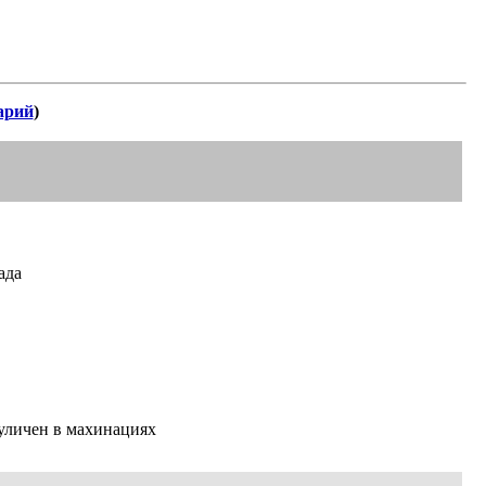
арий
)
ада
 уличен в махинациях