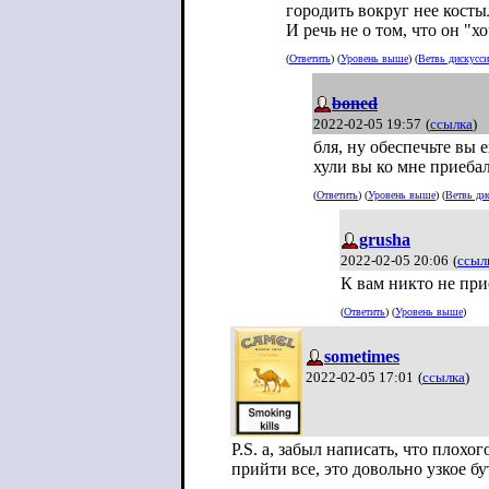
городить вокруг нее косты
И речь не о том, что он "хо
(
Ответить
) (
Уровень выше
) (
Ветвь дискусс
boned
2022-02-05 19:57
(
ссылка
)
бля, ну обеспечьте вы
хули вы ко мне приеба
(
Ответить
) (
Уровень выше
) (
Ветвь ди
grusha
2022-02-05 20:06
(
ссыл
К вам никто не при
(
Ответить
) (
Уровень выше
)
sometimes
2022-02-05 17:01
(
ссылка
)
P.S. а, забыл написать, что плох
прийти все, это довольно узкое б