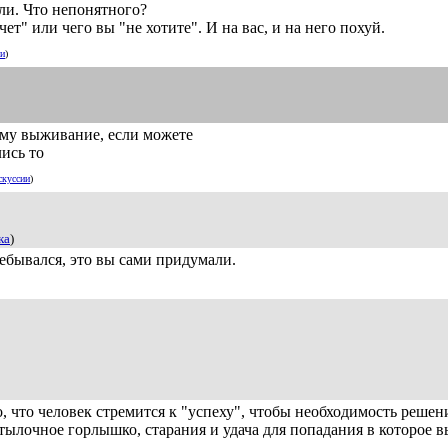
ли. Что непонятного?
чет" или чего вы "не хотите". И на вас, и на него похуй.
ии
)
 ему выживание, если можете
лись то
скуссии
)
ка
)
ебывался, это вы сами придумали.
ого, что человек стремится к "успеху", чтобы необходимость реше
утылочное горлышко, старания и удача для попадания в которое 