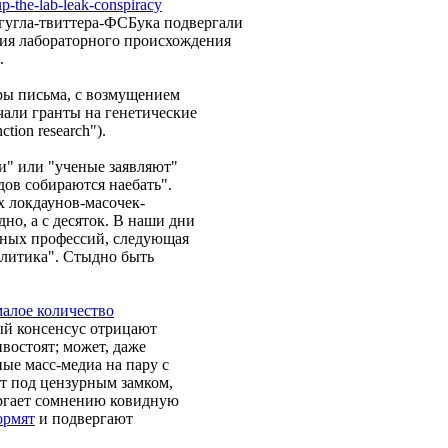
p-the-lab-leak-conspiracy
и гугла-твиттера-ФСБука подвергали
ия лабораторного происхождения
.
оры письма, с возмущением
чали гранты на генетические
tion research").
и" или "ученые заявляют"
дов собираются наебать".
х локдаунов-масочек-
но, а с десяток. В наши дни
рных профессий, следующая
олитика". Стыдно быть
алое количество
й консенсус отрицают
востоят; может, даже
ые масс-медиа на пару с
т под цензурным замком,
ергает сомнению ковидную
ормят
и подвергают