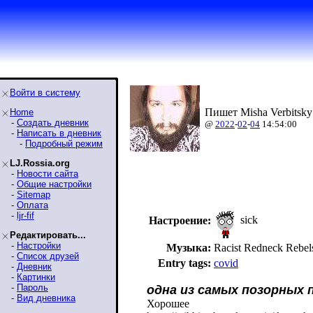
Войти в систему
Пишет Misha Verbitsky
Home
-
Создать дневник
@
2022
-
02
-
04
14:54:00
-
Написать в дневник
-
Подробный режим
LJ.Rossia.org
-
Новости сайта
-
Общие настройки
-
Sitemap
-
Оплата
-
ljr-fif
sick
Настроение:
Редактировать...
-
Настройки
Музыка:
Racist Redneck Reb
-
Список друзей
Entry tags:
covid
-
Дневник
-
Картинки
-
Пароль
одна из самых позорных 
-
Вид дневника
Хорошее