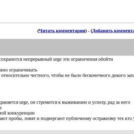
(
Читать комментарии
) - (
Добавить коммент
о сохранится непрерывный urge эти ограничения обойти
авно ограничивать
 относительно честного, чтобы не было бесконечного дикого зап
раняется urge, он стремится к выживанию и успеху, рад за него
а
тной конкуренции
лают пробы, ловят и подвергают публичному остракизму тех кто