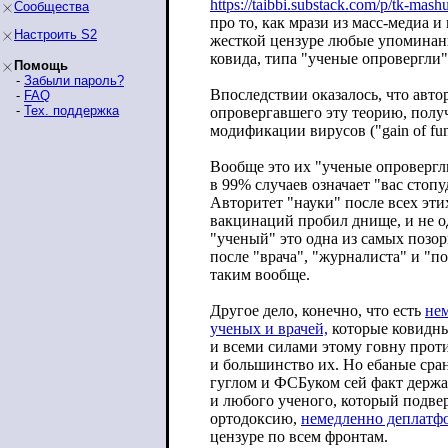
https://taibbi.substack.com/p/tk-ma
shu
Сообщества
про то, как мрази из масс-медиа 
Настроить S2
жесткой цензуре любые упоминан
ковида, типа "ученые опровергли"
Помощь
-
Забыли пароль?
Впоследствии оказалось, что авт
-
FAQ
-
Тех. поддержка
опровергавшего эту теорию, полу
модификации вирусов ("gain of func
Вообще это их "ученые опровергл
в 99% случаев означает "вас стопу
Авторитет "науки" после всех эти
вакцинаций пробил днище, и не од
"ученый" это одна из самых позо
после "врача", "журналиста" и "п
таким вообще.
Другое дело, конечно, что есть
нем
ученых и врачей,
которые ковидны
и всеми силами этому говну проти
и большинство их. Но ебаные сран
гуглом и ФСБуком сей факт держа
и любого ученого, который подв
ортодоксию,
немедленно деплатф
цензуре по всем фронтам.