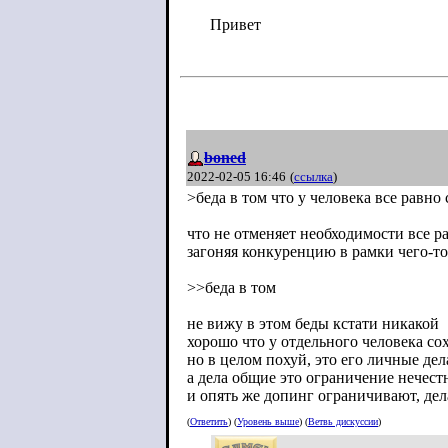
Привет
boned
2022-02-05 16:46
(
ссылка
)
>беда в том что у человека все равн
что не отменяет необходимости все р
загоняя конкуренцию в рамки чего-то
>>беда в том
не вижу в этом беды кстати никакой
хорошо что у отдельного человека сох
но в целом похуй, это его личные дел
а дела общие это ограничение нечес
и опять же допинг ограничивают, де
(
Ответить
) (
Уровень выше
) (
Ветвь дискуссии
)