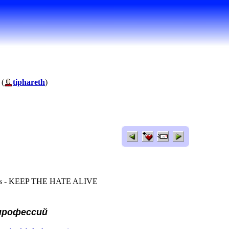
 (
tiphareth
)
els - KEEP THE HATE ALIVE
профессий