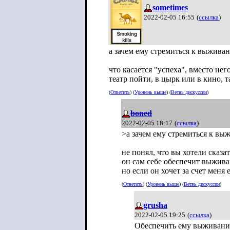
sometimes
2022-02-05 16:55
(
ссылка
)
а зачем ему стремиться к выжива
что касается "успеха", вместо не
театр пойти, в цырк или в кино, 
(
Ответить
) (
Уровень выше
) (
Ветвь дискуссии
)
boned
2022-02-05 18:17
(
ссылка
)
>а зачем ему стремиться к в
не понял, что вы хотели сказат
он сам себе обеспечит выжива
но если он хочет за счет меня 
(
Ответить
) (
Уровень выше
) (
Ветвь дискуссии
)
grusha
2022-02-05 19:25
(
ссылка
)
Обеспечить ему выживание,