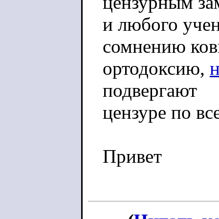
цензурным за
и любого учен
сомнению ко
ортодоксию,
подвергают
цензуре по вс
Привет