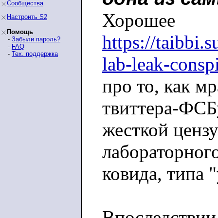
Сообщества
Хорошее
Настроить S2
Помощь
https://taibbi.
-
Забыли пароль?
-
FAQ
-
Тех. поддержка
lab-leak-consp
про то, как мр
твиттера-ФСБ
жесткой ценз
лабораторног
ковида, типа 
Впоследствии 