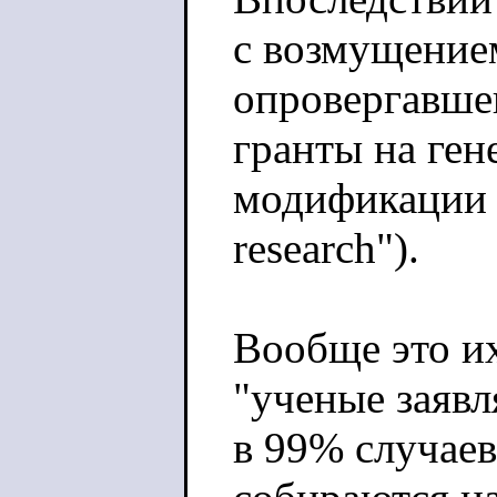
с возмущение
опровергавше
гранты на ген
модификации в
research").
Вообще это и
"ученые заяв
в 99% случаев