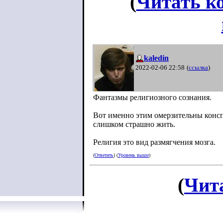
(
Читать к
kaledin
2022-02-06 22:58
(
ссылка
)
Фантазмы религиозного сознания.
Вот именно этим омерзительны консп
слишком страшно жить.
Религия это вид размягчения мозга.
(
Ответить
) (
Уровень выше
)
(
Чит