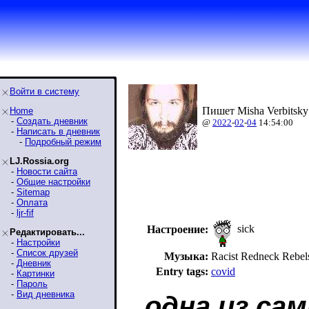
Войти в систему
Пишет Misha Verbitsky
Home
-
Создать дневник
@
2022
-
02
-
04
14:54:00
-
Написать в дневник
-
Подробный режим
LJ.Rossia.org
-
Новости сайта
-
Общие настройки
-
Sitemap
-
Оплата
-
ljr-fif
sick
Настроение:
Редактировать...
-
Настройки
-
Список друзей
Музыка:
Racist Redneck Reb
-
Дневник
Entry tags:
covid
-
Картинки
-
Пароль
-
Вид дневника
одна из са