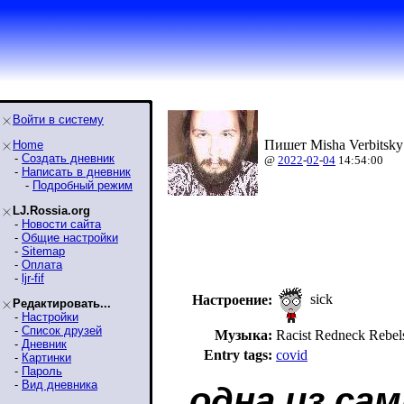
Войти в систему
Пишет Misha Verbitsky
Home
-
Создать дневник
@
2022
-
02
-
04
14:54:00
-
Написать в дневник
-
Подробный режим
LJ.Rossia.org
-
Новости сайта
-
Общие настройки
-
Sitemap
-
Оплата
-
ljr-fif
sick
Настроение:
Редактировать...
-
Настройки
-
Список друзей
Музыка:
Racist Redneck Reb
-
Дневник
Entry tags:
covid
-
Картинки
-
Пароль
-
Вид дневника
одна из са