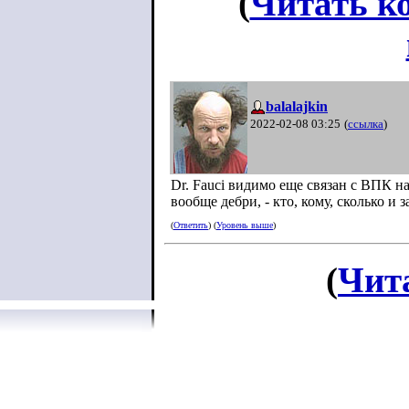
(
Читать к
balalajkin
2022-02-08 03:25
(
ссылка
)
Dr. Fauci видимо еще связан с ВПК на
вообще дебри, - кто, кому, сколько и з
(
Ответить
) (
Уровень выше
)
(
Чит