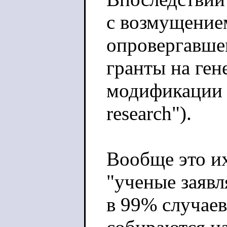
с возмущение
опровергавше
гранты на ген
модификации в
research").
Вообще это и
"ученые заяв
в 99% случаев