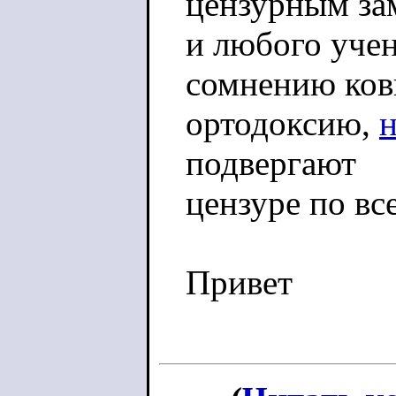
цензурным за
и любого учен
сомнению ко
ортодоксию,
подвергают
цензуре по вс
Привет