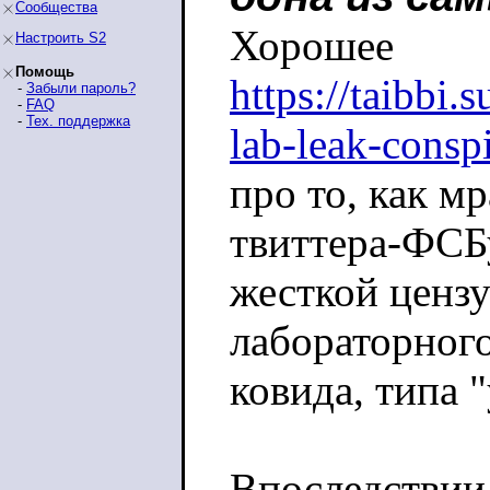
Сообщества
Хорошее
Настроить S2
Помощь
https://taibbi.
-
Забыли пароль?
-
FAQ
-
Тех. поддержка
lab-leak-consp
про то, как мр
твиттера-ФСБ
жесткой ценз
лабораторног
ковида, типа 
Впоследствии 