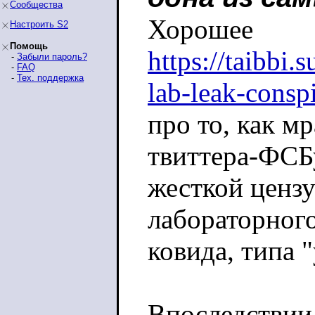
Сообщества
Хорошее
Настроить S2
Помощь
https://taibbi.
-
Забыли пароль?
-
FAQ
-
Тех. поддержка
lab-leak-consp
про то, как мр
твиттера-ФСБ
жесткой ценз
лабораторног
ковида, типа 
Впоследствии 