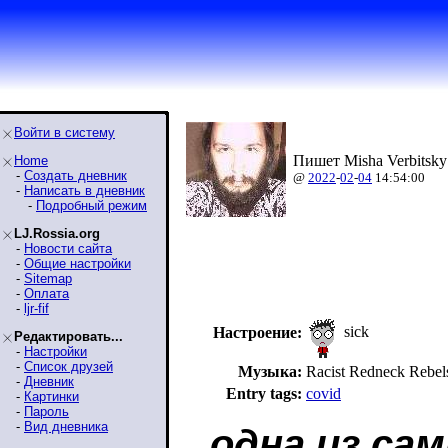
Войти в систему
Пишет Misha Verbitsky
Home
-
Создать дневник
@
2022
-
02
-
04
14:54:00
-
Написать в дневник
-
Подробный режим
LJ.Rossia.org
-
Новости сайта
-
Общие настройки
-
Sitemap
-
Оплата
-
ljr-fif
sick
Настроение:
Редактировать...
-
Настройки
-
Список друзей
Музыка:
Racist Redneck Reb
-
Дневник
Entry tags:
covid
-
Картинки
-
Пароль
-
Вид дневника
одна из са