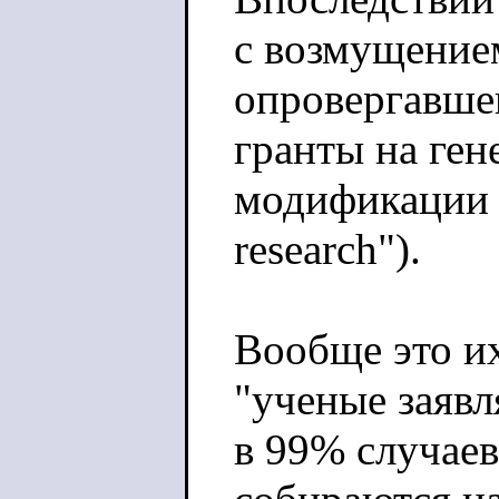
с возмущение
опровергавше
гранты на ген
модификации в
research").
Вообще это и
"ученые заяв
в 99% случаев