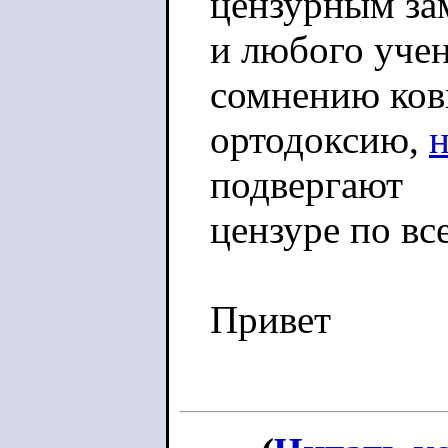
цензурным за
и любого учен
сомнению ко
ортодоксию,
подвергают
цензуре по вс
Привет