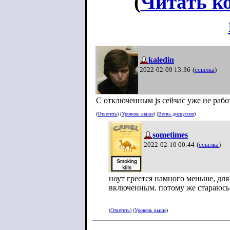
(
Читать к
kaledin
2022-02-09 13:36
(
ссылка
)
С отключенным js сейчас уже не рабо
(
Ответить
) (
Уровень выше
) (
Ветвь дискуссии
)
sometimes
2022-02-10 00:44
(
ссылка
)
ноут греется намного меньше, дл
включенным. потому же стараюсь ух
(
Ответить
) (
Уровень выше
)