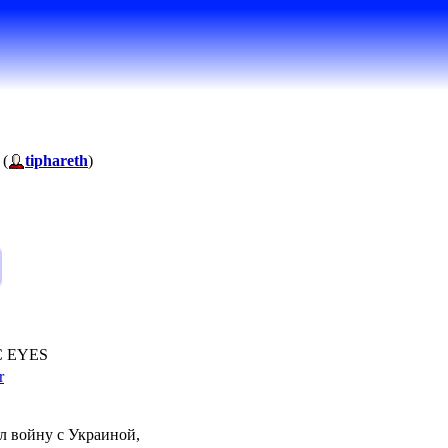
 (
tiphareth
)
C EYES
r
л войну с Украиной,