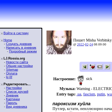
Войти в систему
Пишет Misha Verbitsky
Home
-
Создать дневник
@
2022
-
02
-
24
08:09:00
-
Написать в дневник
-
Подробный режим
LJ.Rossia.org
-
Новости сайта
-
Общие настройки
-
Sitemap
-
Оплата
-
ljr-fif
sick
Настроение:
Редактировать...
-
Настройки
Музыка:
Warning - ELECTRI
-
Список друзей
Entry tags:
.ua
,
fascism
,
putin
,
wa
-
Дневник
-
Картинки
-
Пароль
пароксизм хуйла
-
Вид дневника
Путлер, кстати, неиллюзорно нача