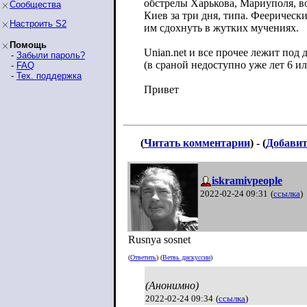
обстрелы Харькова, Мариуполя, во
Сообщества
Киев за три дня, типа. Феерическ
Настроить S2
им сдохнуть в жутких мучениях.
Помощь
Unian.net и все прочее лежит под 
-
Забыли пароль?
(в сраной недоступно уже лет 6 ил
-
FAQ
-
Тех. поддержка
Привет
(
Читать комментарии
) - (
Добавит
iskramivpeople
2022-02-24 09:31
(
ссылка
)
Rusnya sosnet
(
Ответить
) (
Ветвь дискуссии
)
(Анонимно)
2022-02-24 09:34
(
ссылка
)