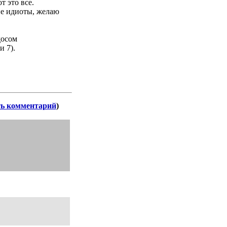
т это все.
ие идиоты, желаю
досом
и 7).
ь комментарий
)