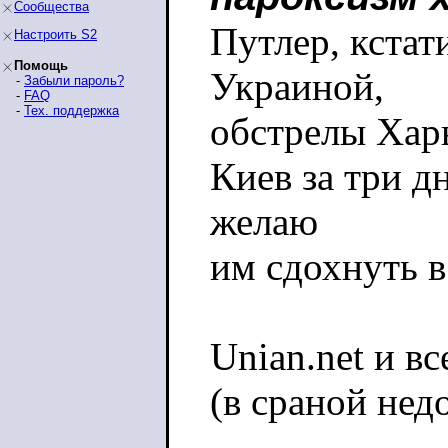
Сообщества
Путлер, кстат
Настроить S2
Помощь
Украиной,
-
Забыли пароль?
-
FAQ
-
Тех. поддержка
обстрелы Харь
Киев за три д
желаю
им сдохнуть 
Unian.net и в
(в сраной нед