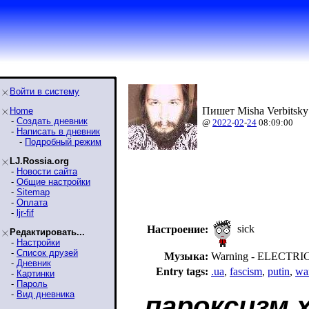
Войти в систему
Пишет Misha Verbitsky
Home
-
Создать дневник
@
2022
-
02
-
24
08:09:00
-
Написать в дневник
-
Подробный режим
LJ.Rossia.org
-
Новости сайта
-
Общие настройки
-
Sitemap
-
Оплата
-
ljr-fif
sick
Настроение:
Редактировать...
-
Настройки
-
Список друзей
Музыка:
Warning - ELECTRI
-
Дневник
Entry tags:
.ua
,
fascism
,
putin
,
wa
-
Картинки
-
Пароль
-
Вид дневника
пароксизм 