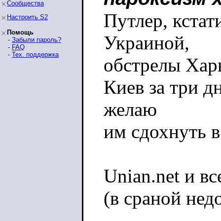
Сообщества
Путлер, кстат
Настроить S2
Помощь
Украиной,
-
Забыли пароль?
-
FAQ
-
Тех. поддержка
обстрелы Харь
Киев за три д
желаю
им сдохнуть 
Unian.net и в
(в сраной нед