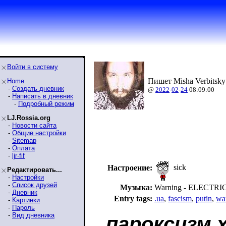
Войти в систему
Пишет Misha Verbitsky
Home
-
Создать дневник
@
2022
-
02
-
24
08:09:00
-
Написать в дневник
-
Подробный режим
LJ.Rossia.org
-
Новости сайта
-
Общие настройки
-
Sitemap
-
Оплата
-
ljr-fif
sick
Настроение:
Редактировать...
-
Настройки
-
Список друзей
Музыка:
Warning - ELECTRI
-
Дневник
Entry tags:
.ua
,
fascism
,
putin
,
wa
-
Картинки
-
Пароль
-
Вид дневника
пароксизм 