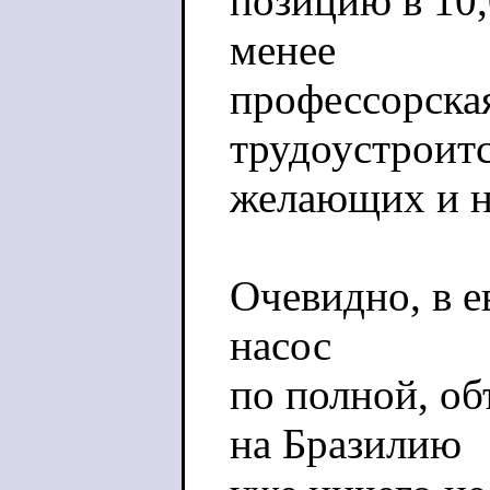
позицию в 10,
менее
профессорская
трудоустроитс
желающих и н
Очевидно, в 
насос
по полной, об
на Бразилию