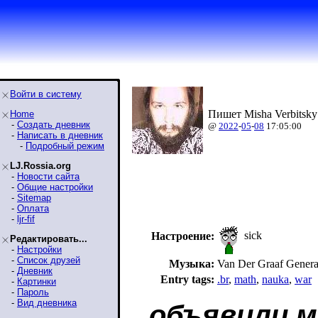
Войти в систему
Пишет Misha Verbitsky
Home
-
Создать дневник
@
2022
-
05
-
08
17:05:00
-
Написать в дневник
-
Подробный режим
LJ.Rossia.org
-
Новости сайта
-
Общие настройки
-
Sitemap
-
Оплата
-
ljr-fif
sick
Настроение:
Редактировать...
-
Настройки
-
Список друзей
Музыка:
Van Der Graaf Genera
-
Дневник
Entry tags:
.br
,
math
,
nauka
,
war
-
Картинки
-
Пароль
-
Вид дневника
объявили м