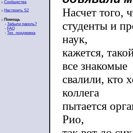
Сообщества
Насчет того, 
Настроить S2
Помощь
студенты и п
-
Забыли пароль?
-
FAQ
-
Тех. поддержка
наук,
кажется, тако
все знакомые
свалили, кто 
коллега
пытается орга
Рио,
так вот до сих