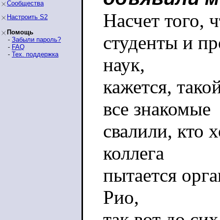
Сообщества
Насчет того, 
Настроить S2
Помощь
студенты и п
-
Забыли пароль?
-
FAQ
-
Тех. поддержка
наук,
кажется, тако
все знакомые
свалили, кто 
коллега
пытается орга
Рио,
так вот до сих