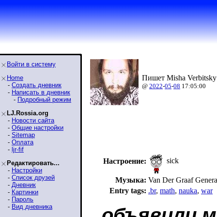
Войти в систему
Пишет Misha Verbitsky
Home
-
Создать дневник
@
2022
-
05
-
08
17:05:00
-
Написать в дневник
-
Подробный режим
LJ.Rossia.org
-
Новости сайта
-
Общие настройки
-
Sitemap
-
Оплата
-
ljr-fif
sick
Настроение:
Редактировать...
-
Настройки
-
Список друзей
Музыка:
Van Der Graaf Genera
-
Дневник
Entry tags:
.br
,
math
,
nauka
,
war
-
Картинки
-
Пароль
-
Вид дневника
объявили м