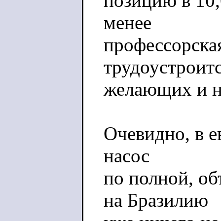
позицию в 10,
менее
профессорская
трудоустроитс
желающих и н
Очевидно, в 
насос
по полной, об
на Бразилию