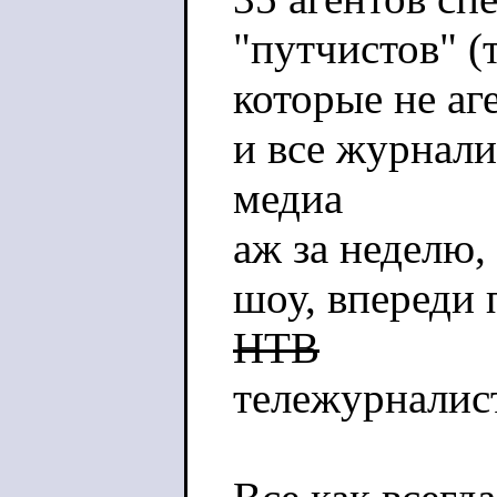
"путчистов" (т
которые не аг
и все журнал
медиа
аж за неделю,
шоу, впереди
НТВ
тележурналис