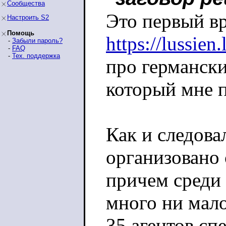
Сообщества
Это первый в
Настроить S2
Помощь
https://lussien
-
Забыли пароль?
-
FAQ
-
Тех. поддержка
про германски
который мне п
Как и следова
организовано
причем среди 
много ни мал
35 агентов сп