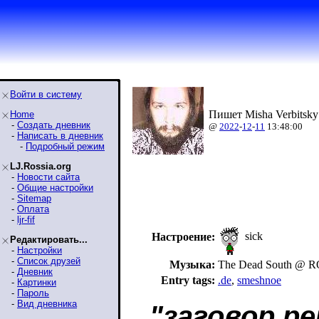
Войти в систему
Пишет Misha Verbitsky
Home
-
Создать дневник
@
2022
-
12
-
11
13:48:00
-
Написать в дневник
-
Подробный режим
LJ.Rossia.org
-
Новости сайта
-
Общие настройки
-
Sitemap
-
Оплата
-
ljr-fif
sick
Настроение:
Редактировать...
-
Настройки
-
Список друзей
Музыка:
The Dead South @
-
Дневник
Entry tags:
.de
,
smeshnoe
-
Картинки
-
Пароль
-
Вид дневника
"заговор р