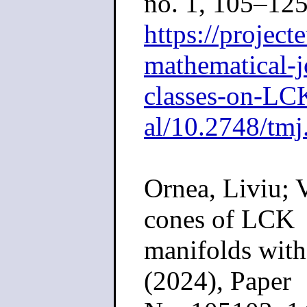
no. 1, 105–125
https://project
mathematical-j
classes-on-LCK
al/10.2748/tmj
Ornea, Liviu; 
cones of LCK
manifolds with
(2024), Paper