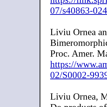
07/s40863-02
Liviu Ornea an
Bimeromorphic
Proc. Amer. Ma
https://www.am
02/S0002-993
Liviu Ornea, M