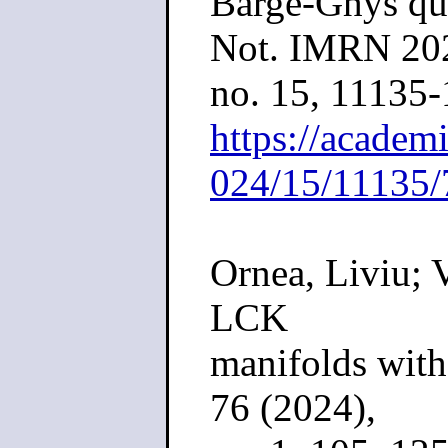
Barge-Ghys qua
Not. IMRN 20
no. 15, 11135
https://academ
024/15/11135
Ornea, Liviu; 
LCK
manifolds with
76 (2024),