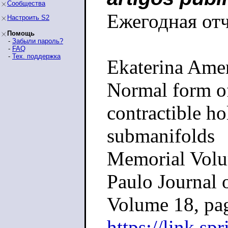
Сообщества
Ежегодная от
Настроить S2
Помощь
-
Забыли пароль?
-
FAQ
-
Тех. поддержка
Ekaterina Amer
Normal form o
contractible h
submanifolds
Memorial Volu
Paulo Journal 
Volume 18, pa
https://link.sp