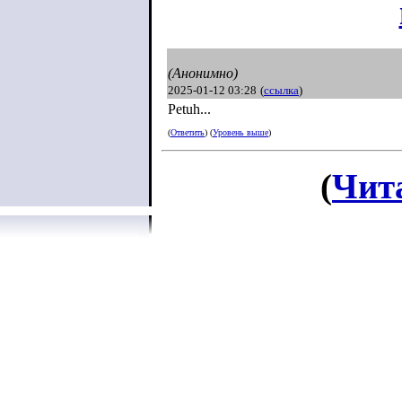
(Анонимно)
2025-01-12 03:28
(
ссылка
)
Petuh...
(
Ответить
) (
Уровень выше
)
(
Чит