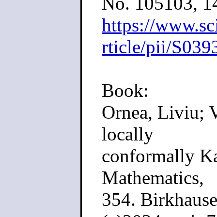
No. 105103, 1
https://www.sc
rticle/pii/S0
Book:
Ornea, Liviu; V
locally
conformally Ka
Mathematics,
354. Birkhause