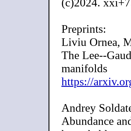
(c)2024. xxi+7
Preprints:
Liviu Ornea, M
The Lee--Gaud
manifolds
https://arxiv.
Andrey Soldate
Abundance and 