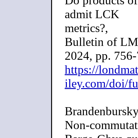
Do products o
admit LCK
metrics?,
Bulletin of LM
2024, pp. 756
https://londma
iley.com/doi/f
Brandenbursky,
Non-commutat