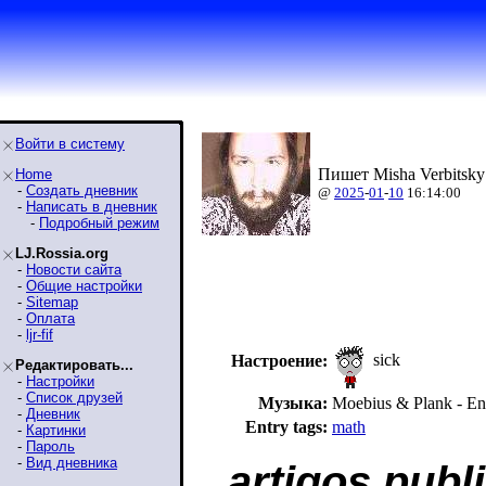
Войти в систему
Пишет Misha Verbitsky
Home
-
Создать дневник
@
2025
-
01
-
10
16:14:00
-
Написать в дневник
-
Подробный режим
LJ.Rossia.org
-
Новости сайта
-
Общие настройки
-
Sitemap
-
Оплата
-
ljr-fif
sick
Настроение:
Редактировать...
-
Настройки
-
Список друзей
Музыка:
Moebius & Plank - En
-
Дневник
Entry tags:
math
-
Картинки
-
Пароль
-
Вид дневника
artigos publ