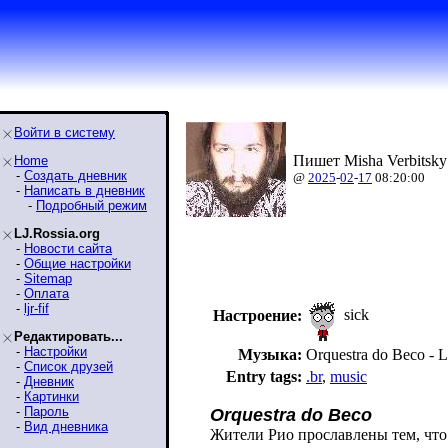
Войти в систему
Пишет Misha Verbitsky
Home
-
Создать дневник
@
2025
-
02
-
17
08:20:00
-
Написать в дневник
-
Подробный режим
LJ.Rossia.org
-
Новости сайта
-
Общие настройки
-
Sitemap
-
Оплата
-
ljr-fif
sick
Настроение:
Редактировать...
-
Настройки
Музыка:
Orquestra do Beco 
-
Список друзей
Entry tags:
.br
,
music
-
Дневник
-
Картинки
-
Пароль
Orquestra do Beco
-
Вид дневника
Жители Рио прославлены тем, чт