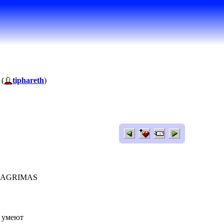
 (
tiphareth
)
- LAGRIMAS
о умеют