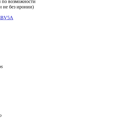
м по возможности
и не без иронии)
8
BV5A
os
o