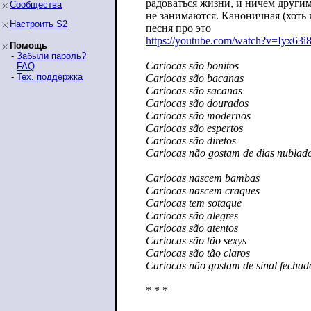
радоваться жизни, и ничем други
Сообщества
не занимаются. Каноничная (хоть 
Настроить S2
песня про это
https://youtube.com/watch?v=Iyx63i
Помощь
-
Забыли пароль?
Cariocas são bonitos
-
FAQ
-
Тех. поддержка
Cariocas são bacanas
Cariocas são sacanas
Cariocas são dourados
Cariocas são modernos
Cariocas são espertos
Cariocas são diretos
Cariocas não gostam de dias nublad
Cariocas nascem bambas
Cariocas nascem craques
Cariocas tem sotaque
Cariocas são alegres
Cariocas são atentos
Cariocas são tão sexys
Cariocas são tão claros
Cariocas não gostam de sinal fechad
* * *