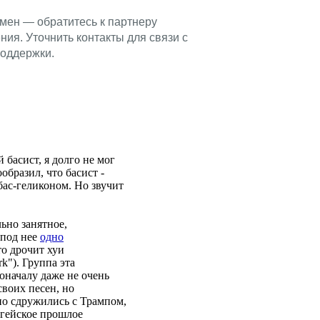
басист, я долго не мог
ообразил, что басист -
бас-геликоном. Но звучит
ьно занятное,
 под нее
одно
то дрочит хуи
rk"). Группа эта
поначалу даже не очень
воих песен, но
но сдружились с Трампом,
 гейское прошлое