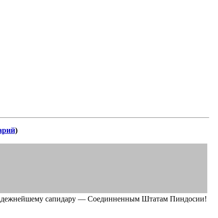
арий
)
надежнейшему сапидару — Соединненным Штатам Пиндосии!