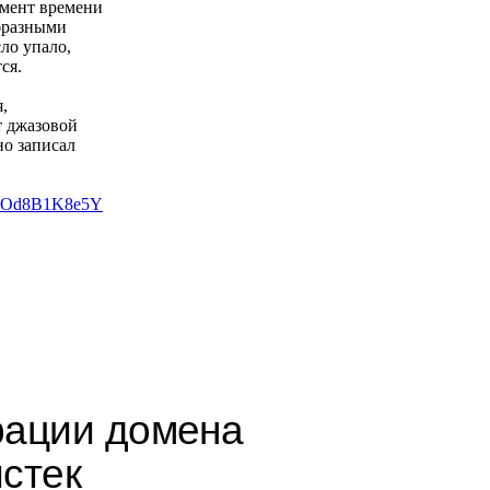
омент времени
образными
ло упало,
ся.
,
т джазовой
но записал
=POd8B1K
8e5Y