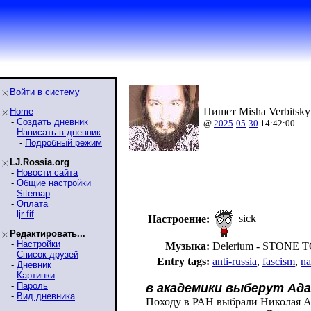
Войти в систему
Пишет Misha Verbitsky
Home
-
Создать дневник
@
2025
-
05
-
30
14:42:00
-
Написать в дневник
-
Подробный режим
LJ.Rossia.org
-
Новости сайта
-
Общие настройки
-
Sitemap
-
Оплата
-
ljr-fif
sick
Настроение:
Редактировать...
-
Настройки
Музыка:
Delerium - STONE
-
Список друзей
Entry tags:
anti-russia
,
fascism
,
n
-
Дневник
-
Картинки
-
Пароль
в академики выберут Ад
-
Вид дневника
Походу в РАН выбрали Николая А