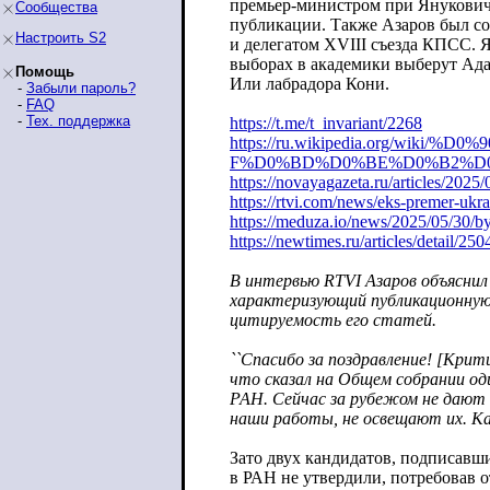
премьер-министром при Янукович
Сообщества
публикации. Также Азаров был со
Настроить S2
и делегатом XVIII съезда КПСС. 
выборах в академики выберут Ад
Помощь
Или лабрадора Кони.
-
Забыли пароль?
-
FAQ
-
Тех. поддержка
https://t.me/t_invariant/2268
https://ru.wikipedia.org/wiki/%D0%9
F%D0%BD%D0%BE%D0%B2%D
https://novayagazeta.ru/articles/2025/
https://rtvi.com/news/eks-premer-ukra
https://meduza.io/news/2025/05/30/b
https://newtimes.ru/articles/detail/250
В интервью RTVI Азаров объяснил 
характеризующий публикационную
цитируемость его статей.
``Спасибо за поздравление! [Крит
что сказал на Общем собрании од
РАН. Сейчас за рубежом не дают
наши работы, не освещают их. Ка
Зато двух кандидатов, подписавш
в РАН не утвердили, потребовав 