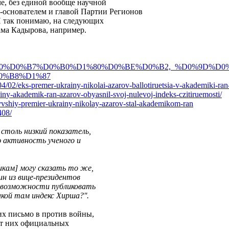
е, без единой вообще научной
-основателем и главой Партии Регионов
Я так понимаю, на следующих
ама Кадырова, например.
0%D0%B7%D0%B0%D1%80%D0%BE%D0%B2,_%D0%9D%D
0
0%B8%D1%87
0
4/02/eks-premer-ukrainy-nikolai-azarov-b
allotiruetsia-v-akademiki-ra
in
y-akademik-ran-azarov-obyasnil-svoj-nule
voj-indeks-czitiruemosti/
yvsh
iy-premier-ukrainy-nikolay-azarov-stal-a
kademikom-ran
408/
столь низкий показатель,
 активность ученого и
икам] могу сказать то же,
ин из вице-президентов
 возможности публиковать
кой там индекс Хирша?''.
их письмо в против войны,
от них официальных