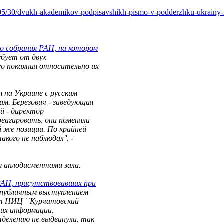
0
5/30/dvukh-akademikov-podpisavshikh-pism
o-v-podderzhku-ukrainy-n
го собрания РАН, на котором
бует от двух
го покаяния относительно их
 на Украине с русским
им. Березович - заведующая
ий - директор
еагировать, они поменяли
й же позиции. По крайней
кого не наблюдал'', -
 аплодисментами зала.
 РАН, присутствовавших при
 публичным выступлением
т НИЦ ``Курчатовский
 их информации,
тделению не выдвинули, так