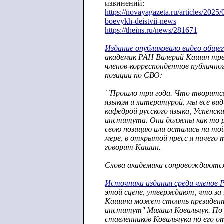
извинений:
https://novayagazeta.ru/articles/2025/
boevykh-deistvii-news
https://theins.ru/news/281671
Издание опубликовало видео обще
академик РАН Валерий Кашин тре
членов-корреспондентов публично
позиции по СВО:
``Прошло три года. Что творится
языком и литературой, мы все вид
кафедрой русского языка, Успенск
института. Они должны как то р
свою позицию или остались на то
мере, в открытой пресс я ничего та
говорит Кашин.
Слова академика сопровождаются
Источники издания среди членов
этой сцене, утверждают, что за
Кашина может стоять президен
институт'' Михаил Ковальчук. По
ставленников Ковальчука по его о