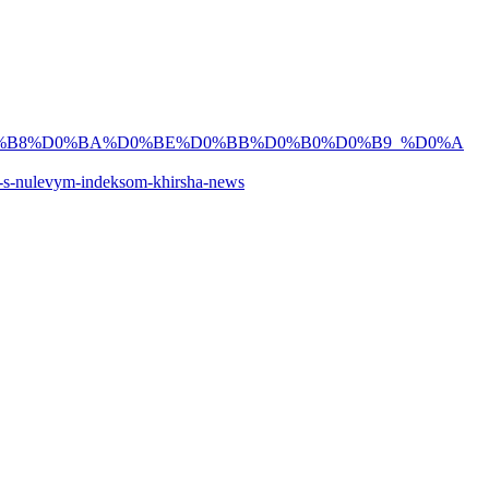
%B8%D0%BA%D0%BE%D0%BB%D0%B0%D0%B9_%D0%A
n-s-nulevym-i
ndeksom-khirsha-news