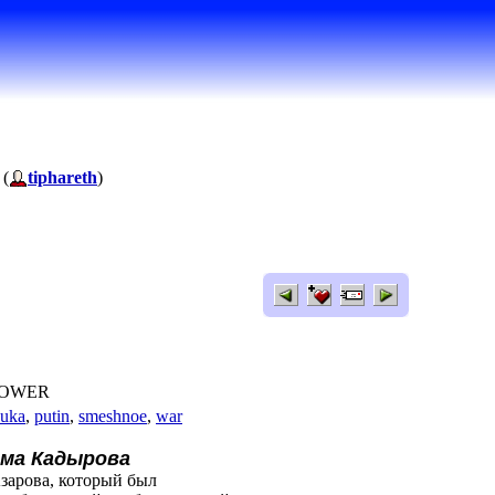
 (
tiphareth
)
 TOWER
auka
,
putin
,
smeshnoe
,
war
ама Кадырова
зарова, который был