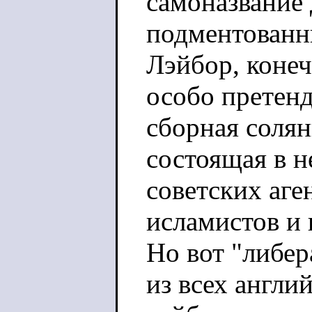
самоназвание
подментованн
Лэйбор, конеч
особо претенд
сборная солян
состоящая в н
советских аге
исламистов и 
Но вот "либе
из всех англи