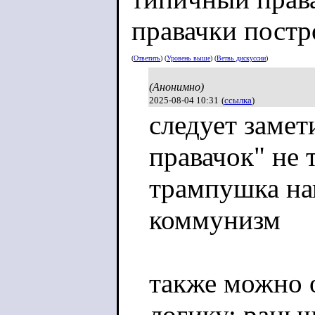
правачки пост
(
Ответить
) (
Уровень выше
) (
Ветвь дискуссии
)
(Анонимно)
2025-08-04 10:31
(
ссылка
)
следует замет
правачок" не 
трампушка на
коммунизм
также можно 
логику: рань