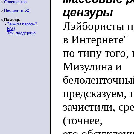
Сообщества
цензуры
Настроить S2
Помощь
Лэйбористы пр
-
Забыли пароль?
-
FAQ
-
Тех. поддержка
в Интернете"
по типу того,
Мизулина и
белоленточны
предсказуем, 
зачистили, ср
(точнее,
его обсуждени