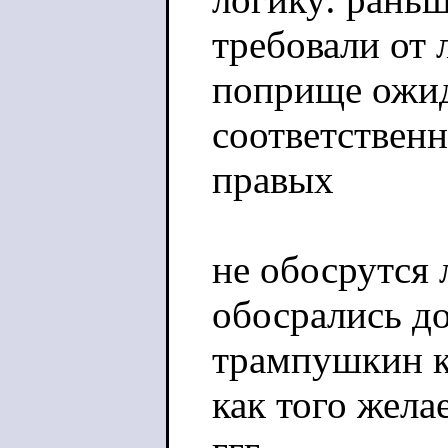
требовали от 
поприще ожид
соответственн
правых
не обосрутся 
обосрались до
трампушкин к
как того жела