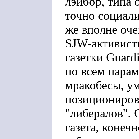
лэйбор, типа 
точно социали
же вполне оче
SJW-активисты
газетки Guardi
по всем парам
мракобесы, у
позиционирова
"либералов". 
газета, конеч