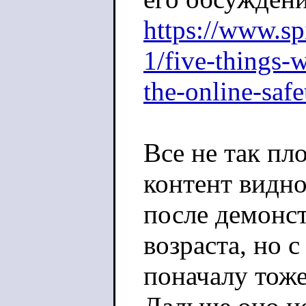
https://www.s
1/five-things-
the-online-safe
Все не так пл
контент видн
после демонс
возраста, но
поначалу тоже