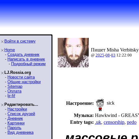
Войти в систему
Пишет Misha Verbitsky
Home
-
Создать дневник
@
2025
-
08
-
03
12:22:00
-
Написать в дневник
-
Подробный режим
LJ.Rossia.org
-
Новости сайта
-
Общие настройки
-
Sitemap
-
Оплата
-
ljr-fif
sick
Настроение:
Редактировать...
-
Настройки
-
Список друзей
Музыка:
Hawkwind - GREA
-
Дневник
Entry tags:
.uk
,
censorship
,
pedo
-
Картинки
-
Пароль
-
Вид дневника
массовые 