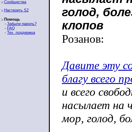
Сообщества
голод, боле
Настроить S2
Помощь
клопов
-
Забыли пароль?
-
FAQ
-
Тех. поддержка
Розанов:
Давите эту со
благу всего п
и всего свобо
насылает на 
мор, голод, бо