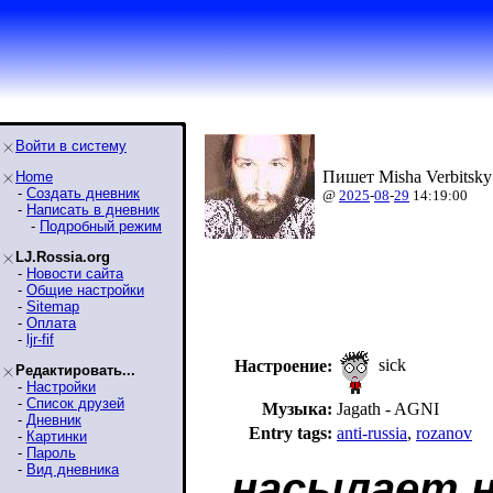
Войти в систему
Пишет Misha Verbitsky
Home
-
Создать дневник
@
2025
-
08
-
29
14:19:00
-
Написать в дневник
-
Подробный режим
LJ.Rossia.org
-
Новости сайта
-
Общие настройки
-
Sitemap
-
Оплата
-
ljr-fif
sick
Настроение:
Редактировать...
-
Настройки
-
Список друзей
Музыка:
Jagath - AGNI
-
Дневник
Entry tags:
anti-russia
,
rozanov
-
Картинки
-
Пароль
-
Вид дневника
насылает н