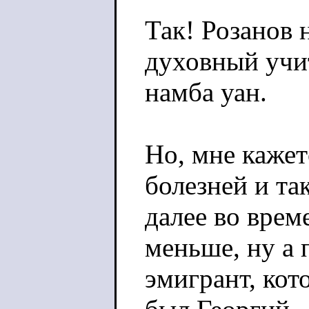
Так! Розанов 
духовный учи
намба уан.
Но, мне кажет
болезней и та
далее во врем
меньше, ну а
эмигрант, кот