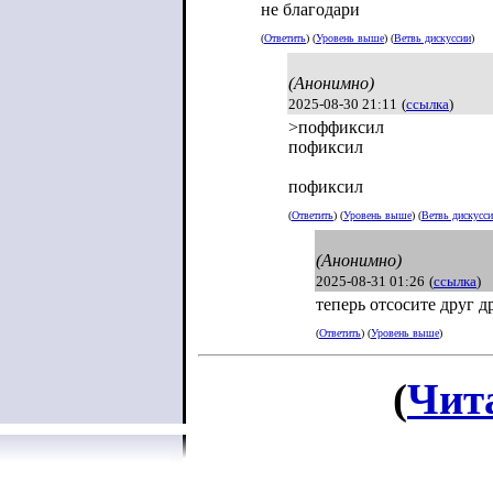
не благодари
(
Ответить
) (
Уровень выше
) (
Ветвь дискуссии
)
(Анонимно)
2025-08-30 21:11
(
ссылка
)
>поффиксил
пофиксил
пофиксил
(
Ответить
) (
Уровень выше
) (
Ветвь дискусс
(Анонимно)
2025-08-31 01:26
(
ссылка
)
теперь отсосите друг д
(
Ответить
) (
Уровень выше
)
(
Чит