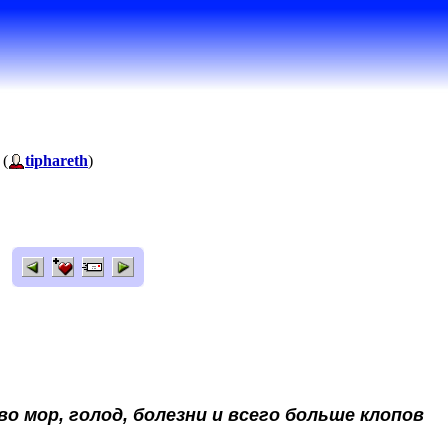
 (
tiphareth
)
о мор, голод, болезни и всего больше клопов