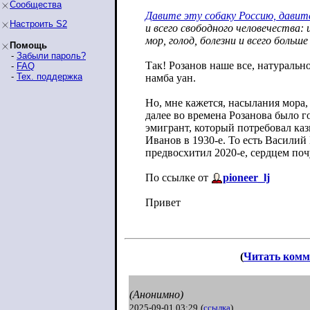
Сообщества
Давите эту собаку Россию, давите
Настроить S2
и всего свободного человечества:
мор, голод, болезни и всего больше
Помощь
-
Забыли пароль?
Так! Розанов наше все, натуральн
-
FAQ
-
Тех. поддержка
намба уан.
Но, мне кажется, насылания мора, 
далее во времена Розанова было г
эмигрант, который потребовал ка
Иванов в 1930-е. То есть Василий
предвосхитил 2020-е, сердцем поч
По ссылке от
pioneer_lj
Привет
(
Читать комм
(Анонимно)
2025-09-01 03:29
(
ссылка
)