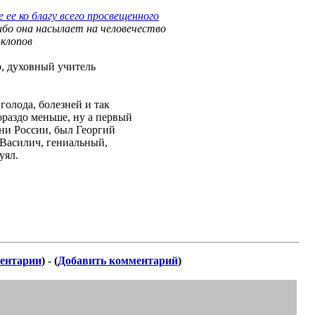
 ее ко благу всего просвещенного
 ибо она насылает на человечество
 клопов
о, духовный учитель
голода, болезней и так
ораздо меньше, ну а первый
зни России, был Георгий
 Василич, гениальный,
уял.
ентарии
) - (
Добавить комментарий
)