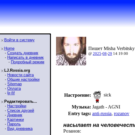
Войти в систему
Пишет Misha Verbitsky
Home
-
Создать дневник
@
2025
-
08
-
29
14:19:00
-
Написать в дневник
-
Подробный режим
LJ.Rossia.org
-
Новости сайта
-
Общие настройки
-
Sitemap
-
Оплата
-
ljr-fif
sick
Настроение:
Редактировать...
-
Настройки
Музыка:
Jagath - AGNI
-
Список друзей
Entry tags:
anti-russia
,
rozanov
-
Дневник
-
Картинки
-
Пароль
насылает на человечеств
-
Вид дневника
Розанов: