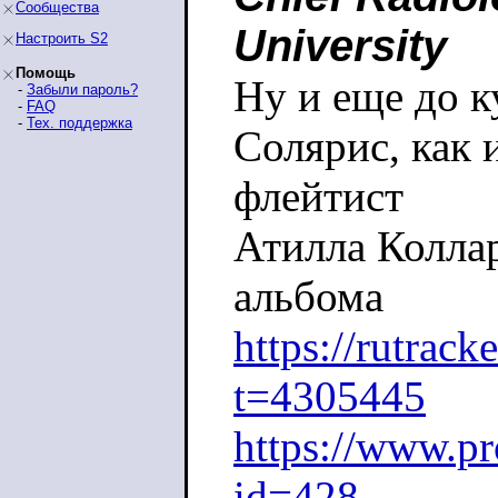
Сообщества
University
Настроить S2
Помощь
Ну и еще до к
-
Забыли пароль?
-
FAQ
-
Тех. поддержка
Солярис, как и
флейтист
Атилла Колла
альбома
https://rutrack
t=4305445
https://www.pr
id=428