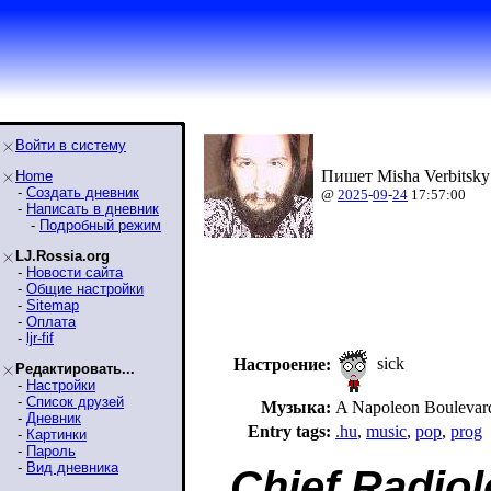
Войти в систему
Пишет Misha Verbitsky
Home
-
Создать дневник
@
2025
-
09
-
24
17:57:00
-
Написать в дневник
-
Подробный режим
LJ.Rossia.org
-
Новости сайта
-
Общие настройки
-
Sitemap
-
Оплата
-
ljr-fif
sick
Настроение:
Редактировать...
-
Настройки
-
Список друзей
Музыка:
A Napoleon Boulevard 
-
Дневник
Entry tags:
.hu
,
music
,
pop
,
prog
-
Картинки
-
Пароль
-
Вид дневника
Chief Radio