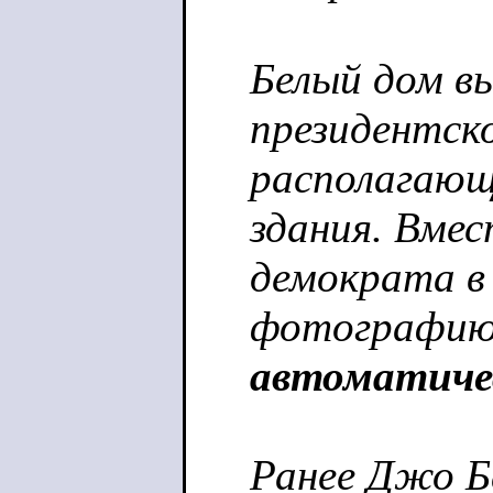
Белый дом в
президентско
располагающ
здания. Вме
демократа в
фотографи
автоматиче
Ранее Джо Ба