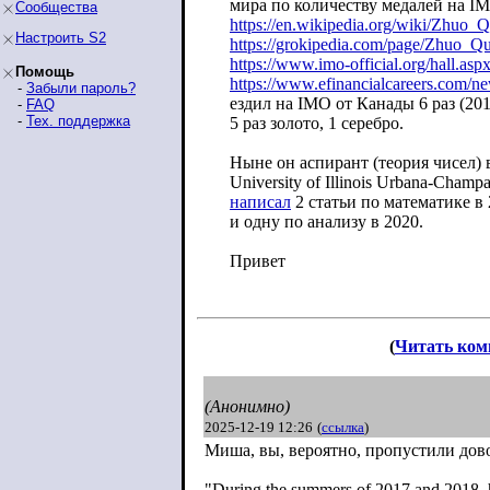
мира по количеству медалей на I
Сообщества
https://en.wikipedia.org/wiki/Zhuo_
Настроить S2
https://grokipedia.com/page/Zhuo_Q
https://www.imo-official.org/hall.asp
Помощь
https://www.efinancialcareers.com/n
e
-
Забыли пароль?
ездил на IMO от Канады 6 раз (201
-
FAQ
-
Тех. поддержка
5 раз золото, 1 серебро.
Ныне он аспирант (теория чисел) 
University of Illinois Urbana-Champa
написал
2 статьи по математике в
и одну по анализу в 2020.
Привет
(
Читать ком
(Анонимно)
2025-12-19 12:26
(
ссылка
)
Миша, вы, вероятно, пропустили дов
"During the summers of 2017 and 2018, h