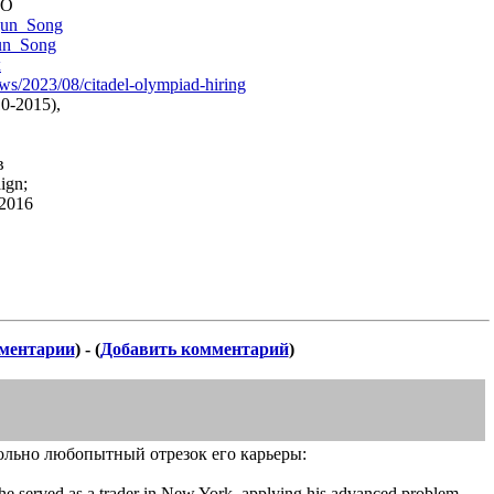
MO
Qun_
Song
un_So
ng
x
ws/2023/08/citadel-olympiad-hiring
0-2015),
в
ign;
 2016
ментарии
) - (
Добавить комментарий
)
ольно любопытный отрезок его карьеры:
e served as a trader in New York, applying his advanced problem-