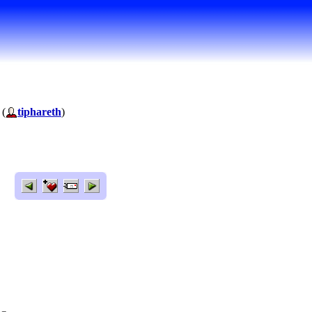
 (
tiphareth
)