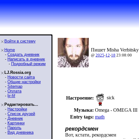
Войти в систему
Пишет Misha Verbitsky
Home
-
Создать дневник
@
2025
-
12
-
18
23:08:00
-
Написать в дневник
-
Подробный режим
LJ.Rossia.org
-
Новости сайта
-
Общие настройки
-
Sitemap
-
Оплата
-
ljr-fif
sick
Настроение:
Редактировать...
-
Настройки
Музыка:
Omega - OMEGA III
-
Список друзей
Entry tags:
math
-
Дневник
-
Картинки
-
Пароль
рекордсмен
-
Вид дневника
Вот, кстати, рекордсмен