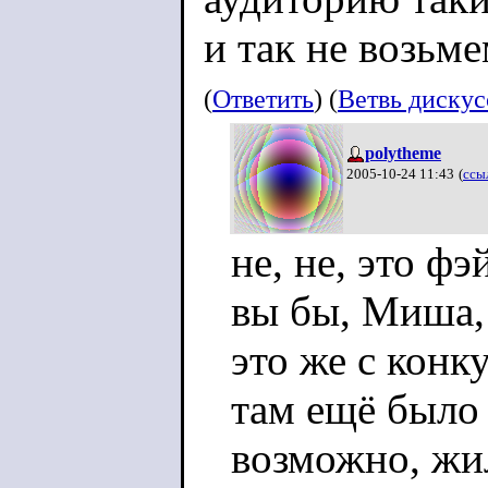
и так не возьме
(
Ответить
) (
Ветвь диску
polytheme
2005-10-24 11:43
(
ссы
не, не, это фэ
вы бы, Миша, 
это же с конк
там ещё было 
возможно, жи