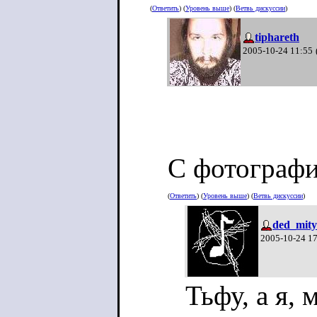
(
Ответить
) (
Уровень выше
) (
Ветвь дискуссии
)
tiphareth
2005-10-24 11:55
С фотографи
(
Ответить
) (
Уровень выше
) (
Ветвь дискуссии
)
ded_mit
2005-10-24 1
Тьфу, а я,