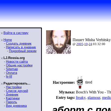
Войти в систему
Пишет Misha Verbitsky
Home
-
Создать дневник
@
2005
-
10
-
24
03:32:00
-
Написать в дневник
-
Подробный режим
LJ.Rossia.org
-
Новости сайта
-
Общие настройки
-
Sitemap
-
Оплата
-
ljr-fif
tired
Настроение:
Редактировать...
-
Настройки
-
Список друзей
Музыка:
Bosch's With You - Th
-
Дневник
Entry tags:
freaky
,
glamour
,
medic
-
Картинки
-
Пароль
-
Вид дневника
аборт с п