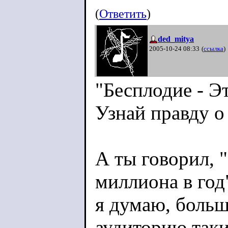
(
Ответить
)
ded_mitya
2005-10-24 08:33
(
ссылка
)
"Бесплодие - Э
Узнай правду о
А ты говорил, 
миллиона в год
я думаю, больш
аудиторию так