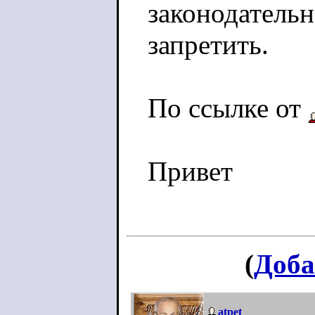
законодатель
запретить.
По ссылке от
Привет
(
Доба
atpet