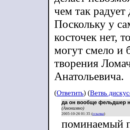
чем так радует 
Поскольку у са
косточек нет, т
могут смело и 
творения Лома
Анатольевича.
(
Ответить
) (
Ветвь диску
Очки. (это под
да он вообще фельдшер 
(Анонимно)
2005-10-26 01:35
(
ссылка
)
поминаемый п