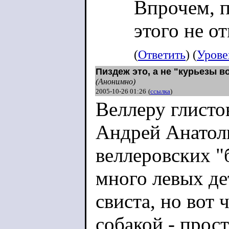
Впрочем, п
этого не о
(
Ответить
) (
Урове
Пиздеж это, а не "курьезы 
(Анонимно)
2005-10-26 01:26
(
ссылка
)
Веллеру глисто
Андрей Анатоль
веллеровских "
много левых де
свиста, но вот 
собакой - прос