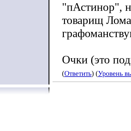
"пАстинор", н
товарищ Лома
графоманств
Очки (это под
(
Ответить
) (
Уровень в