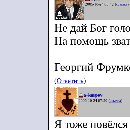
2005-10-24 06:42
(
ссылка
)
Не дай Бог гол
На помощь звать
Георгий Фрумк
(
Ответить
)
a_karpov
2005-10-24 07:50
(
ссылка
)
Я тоже повёлся 