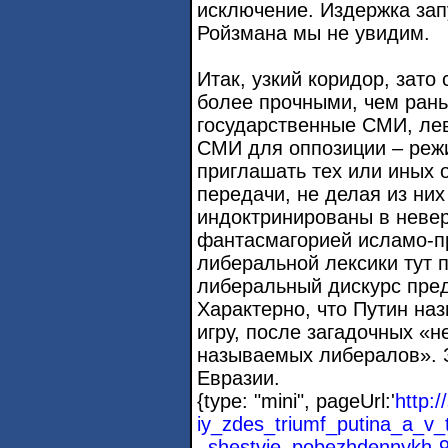
исключение. Издержка запу
Ройзмана мы не увидим.
Итак, узкий коридор, зато
более прочными, чем рань
государственные СМИ, лев
СМИ для оппозиции – реж
приглашать тех или иных 
передачи, не делая из них
индоктринированы в неве
фантасмагорией исламо-п
либеральной лексики тут п
либеральный дискурс пред
Характерно, что Путин на
игру, после загадочных «н
называемых либералов». З
Евразии.
{type: "mini", pageUrl:'
http:/
iy_zdes_triumf_putina_a_v_
_shestvie_pobezhdennykh-