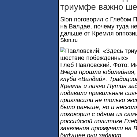
триумфе важно ше
Slon поговорил с Глебом П
на Валдае, почему туда не
дальше от Кремля оппози
Slon.ru
Глеб Павловский. Фото: Ин
Вчера прошла юбилейная,
клуба «Валдай». Традицио
Кремль и лично Путин за
подавали правильные сигн
пригласили не только экс
было раньше, но и нескол
поговорил с одним из са
российской политике Глеб
заявления прозвучали на 
будущее они задают.