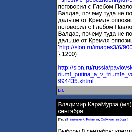
поговорил с Глебом Павло
Валдае, почему туда не п
дальше от Кремля оппозици
поговорил с Глебом Павло
Валдае, почему туда не п
дальше от Кремля оппозиц
'
http://slon.ru/images3/6/9
},1200)
http://slon.ru/russia/pavlov
riumf_putina_a_v_triumfe_v
994435.xhtml
Link
Владимир КараМурза (мл)
сентября
[
Tags
|
Навальный
,
Ройзман
,
Собянин
,
выборы
]
Выборы 8 сентября: кремл