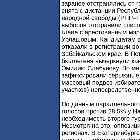
заранее отстранялись от г
снята с дистанции Респуб
народной свободы (РПР–П
выборов отстранили спис
главе с арестованным мэ
Урлашовым. Кандидатам в 
отказали в регистрации в
Забайкальском крае. В Пе
бюллетеня вычеркнули кан
Эмилию Слабунову. Во мн
зафиксировали серьезные 
массовый подвоз избирате
участков) непосредственн
По данным параллельного
голосов против 28,5% у На
необходимость второго ту
Несмотря на это, оппозици
регионах. В Екатеринбург
страны – победу на выбор