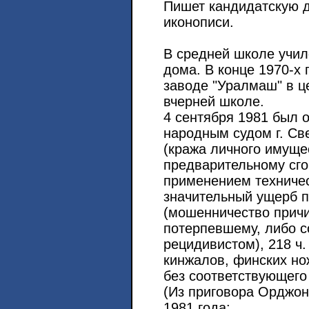
Пишет кандидатскую д
иконописи.
В средней школе училс
дома. В конце 1970-х 
заводе "Уралмаш" в ц
вчерней школе.
4 сентября 1981 был
народным судом г. Све
(кража личного имуще
предварительному сго
применением техничес
значительный ущерб п
(мошенничество прич
потерпевшему, либо 
рецидивистом), 218 ч.
кинжалов, финских но
без соответствующего
(Из приговора Орджон
1981 года: