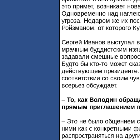
это примет, возникает нов
Одновременно над нагле
угроза. Недаром же их по
Ройзманом, от которого К
Сергей Иванов выступал в 
мрачным буддистским изящ
задавали смешные вопрос
Будто бы кто-то может ска
действующем президенте.
соответствии со своим чу
всерьез обсуждает.
–
То, как Володин обращ
прямым приглашением п
– Это не было общением с
ними как с конкретными ф
распространяться на други