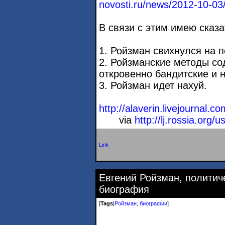
novosti.ru/news/2012-10-03/
В связи с этим имею сказ
1. Ройзман свихнулся на п
2. Ройзманские методы с
откровенно бандитские и 
3. Ройзман идет нахуй.
http://alaverin.livejournal.c
via
http://lj.rossia.org/
Link
Евгений Ройзман, политич
биография
[
Tags
|
Ройзман
,
биографии
]