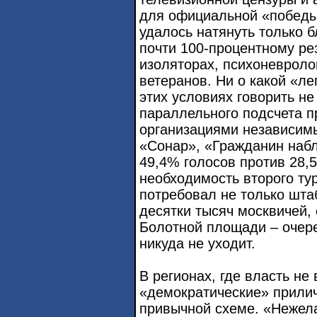
для официальной «победы
удалось натянуть только 
почти 100-процентному ре
изоляторах, психоневроло
ветеранов. Ни о какой «л
этих условиях говорить н
параллельного подсчета п
организациями независим
«Сонар», «Гражданин набл
49,4% голосов против 28,5
необходимость второго ту
потребовал не только шта
десятки тысяч москвичей,
Болотной площади – очере
никуда не уходит.
В регионах, где власть н
«демократические» прили
привычной схеме. «Нежел