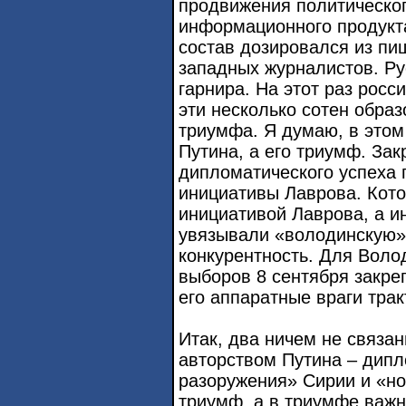
продвижения политическог
информационного продукт
состав дозировался из пи
западных журналистов. Ру
гарнира. На этот раз росс
эти несколько сотен обра
триумфа. Я думаю, в этом
Путина, а его триумф. За
дипломатического успеха п
инициативы Лаврова. Кото
инициативой Лаврова, а и
увязывали «володинскую» 
конкурентность. Для Воло
выборов 8 сентября закреп
его аппаратные враги трак
Итак, два ничем не связа
авторством Путина – дипл
разоружения» Сирии и «но
триумф, а в триумфе важ