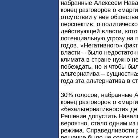
набранные Алексеем Нава
конец разговоров о «марг
отсутствии у нее обществ
перспектив, о политическ
действующей власти, кото
потенциальную угрозу на 
годов. «Негативного» фак
власти – было недостаточ
климата в стране нужно не
побеждать, но и чтобы бы
альтернатива – сущностна
года эта альтернатива в с
30% голосов, набранные 
конец разговоров о «марг
«безальтернативности» д
Решение допустить Навал
вероятно, стало одним из
режима. Справедливости р
решение было не совсем 