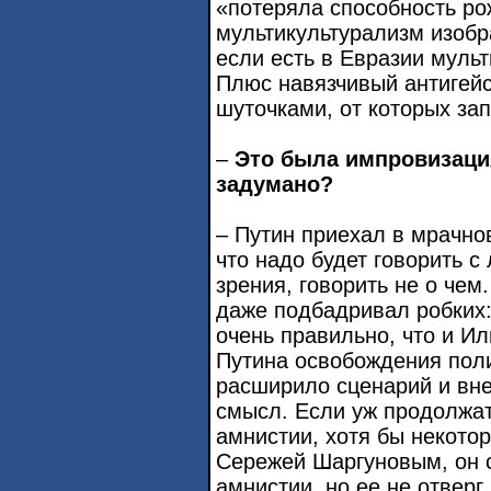
«потеряла способность ро
мультикультурализм изобр
если есть в Евразии мульт
Плюс навязчивый антигей
шуточками, от которых зап
–
Это была импровизация
задумано?
– Путин приехал в мрачно
что надо будет говорить с
зрения, говорить не о чем
даже подбадривал робких: 
очень правильно, что и И
Путина освобождения пол
расширило сценарий и вне
смысл. Если уж продолжать
амнистии, хотя бы некотор
Сережей Шаргуновым, он с
амнистии, но ее не отверг.