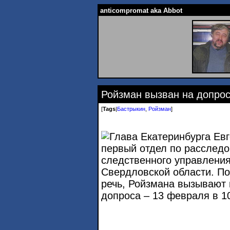
anticompromat aka Abbot
Ройзман вызван на допро
[
Tags
|
Бастрыкин
,
Ройзман
]
Глава Екатеринбурга Ев
первый отдел по расслед
следственного управления
Свердловской области. По
речь, Ройзмана вызывают 
допроса – 13 февраля в 10