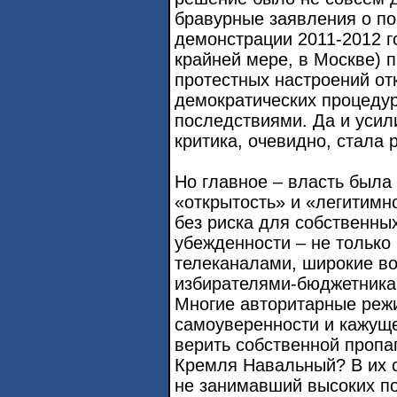
бравурные заявления о по
демонстрации 2011-2012 го
крайней мере, в Москве)
протестных настроений о
демократических процеду
последствиями. Да и уси
критика, очевидно, стала 
Но главное – власть была
«открытость» и «легитимн
без риска для собственны
убежденности – не только
телеканалами, широкие в
избирателями-бюджетниками
Многие авторитарные реж
самоуверенности и кажущ
верить собственной пропа
Кремля Навальный? В их с
не занимавший высоких п