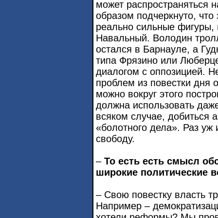
может распространяться н
образом подчеркнуто, что 
реально сильные фигуры, 
Навальный. Володин тролл
остался в Барнауле, а Гуд
типа Фрязино или Люберце
диалогом с оппозицией. Н
проблем из повестки дня о
можно вокруг этого постро
должна использовать даж
всяком случае, добиться 
«болотного дела». Раз уж и
свободу.
–
То есть есть смысл об
широкие политические в
– Свою повестку власть т
Например – демократизаци
хотели реформы? Мы пров