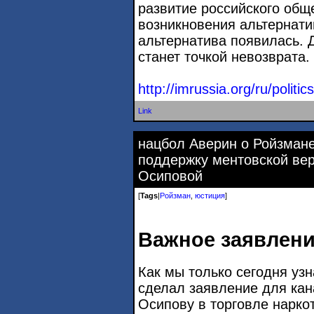
развитие российского общ
возникновения альтернати
альтернатива появилась. 
станет точкой невозврата.
http://imrussia.org/ru/politic
Link
нацбол Аверин о Ройзмане
поддержку ментовской вер
Осиповой
[
Tags
|
Ройзман
,
юстиция
]
Важное заявлени
Как мы только сегодня узн
сделал заявление для кан
Осипову в торговле нарко