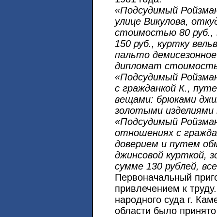
«Подсудимый Ройзман
улице Викулова, отк
стоимостью 80 руб.,
150 руб., куртку вел
пальто демисезонное
дипломат стоимость
«Подсудимый Ройзман
с гражданкой К., пут
вещами: брюками дж
золотыми изделиями н
«Подсудимый Ройзман,
отношениях с граждан
доверием и путем об
джинсовой курткой, 
сумме 130 рублей, все
Первоначальный приго
привлечением к труду
народного суда г. Ка
области было принят