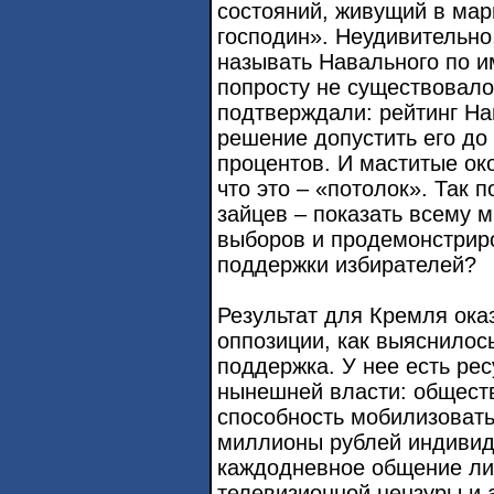
состояний, живущий в мар
господин». Неудивительно,
называть Навального по им
попросту не существовало
подтверждали: рейтинг На
решение допустить его до
процентов. И маститые ок
что это – «потолок». Так 
зайцев – показать всему 
выборов и продемонстриро
поддержки избирателей?
Результат для Кремля ок
оппозиции, как выяснилось
поддержка. У нее есть рес
нынешней власти: общест
способность мобилизовать
миллионы рублей индивид
каждодневное общение ли
телевизионной цензуры и 