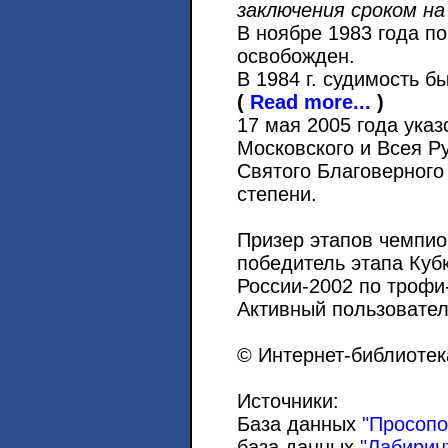
заключения сроком на
В ноябре 1983 года п
освобожден.
В 1984 г. судимость б
(
Read more...
)
17 мая 2005 года ука
Московского и Всея Р
Святого Благоверного 
степени.
Призер этапов чемпио
победитель этапа Куб
России-2002 по трофи
Активный пользовател
© Интернет-библиотек
Источники:
База данных
"Просопо
база данных
"Лабирин