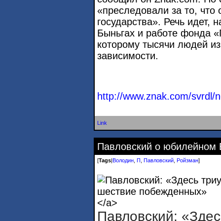
«преследовали за то, что 
государства». Речь идет, 
Быньгах и работе фонда «
которому тысячи людей из
зависимости.
http://www.znak.com/svrdl/
Link
Павловский о юбилейном
[
Tags
|
Володин
,
П
,
Павловский
,
Ройзман
]
</a>
Павловский: «Здес