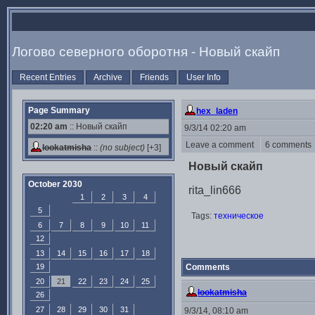
Логово северного оборотня - Новый скайп
Recent Entries
Archive
Friends
User Info
Page Summary
hex_laden
02:20 am
:: Новый скайп
9/3/14 02:20 am
Leave a comment
6 comment
lookatmisha
::
(no subject)
[+3]
Новый скайп
October 2030
rita_lin666
1
2
3
4
5
Tags:
техническое
6
7
8
9
10
11
12
13
14
15
16
17
18
19
Comments
20
21
22
23
24
25
lookatmisha
26
27
28
29
30
31
9/3/14, 08:10 am