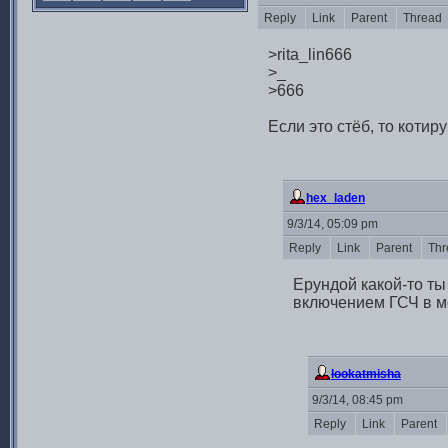
Reply
Link
Parent
Thread
>rita_lin666
>_
>666
Если это стёб, то котиру
hex_laden
9/3/14, 05:09 pm
Reply
Link
Parent
Thr
Ерундой какой-то ты
включением ГСЧ в мо
lookatmisha
9/3/14, 08:45 pm
Reply
Link
Parent