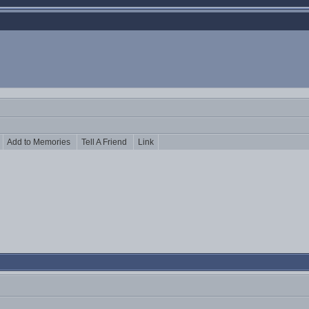
s
Add to Memories
Tell A Friend
Link