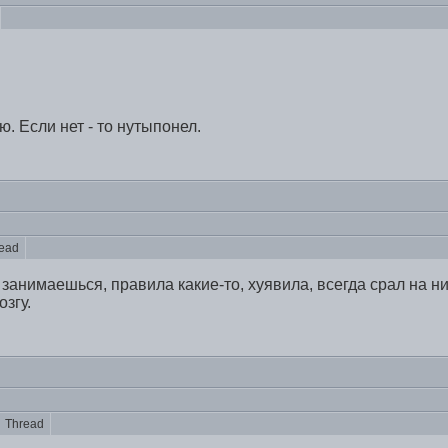
ю. Если нет - то нутыпонел.
ead
 занимаешься, правила какие-то, хуявила, всегда срал на н
згу.
Thread