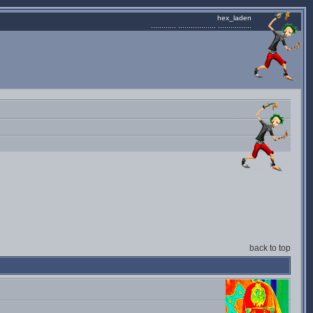
hex_laden
............ .................. ................
back to top