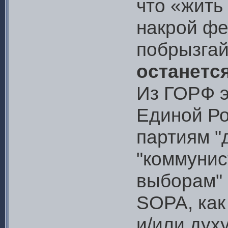
что «жить
накрой фе
побрызга
останетс
Из ГОРФ э
Единой Ро
партиям "
"коммунис
выборам"
SOPA, как
и/или духу