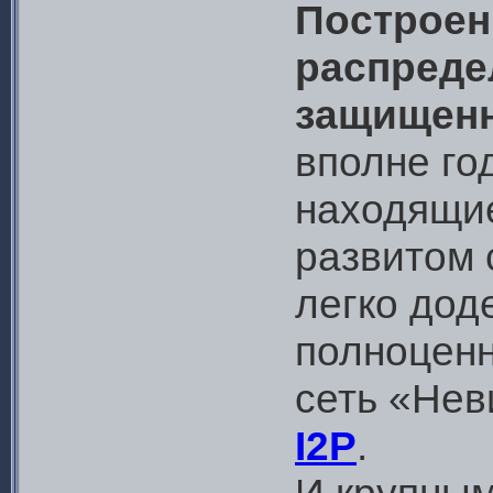
Построен
распреде
защищенн
вполне го
находящие
развитом 
легко до
полноценн
сеть «Нев
I2P
.