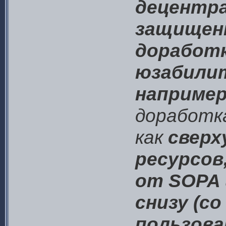
децентра
защищенн
доработк
юзабили
например
доработк
как
сверх
ресурсов
от SOPA 
снизу (с
пользова