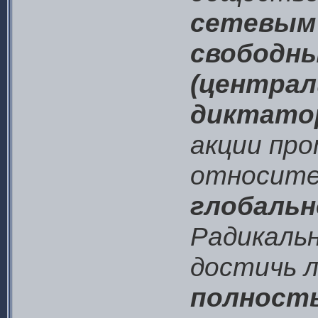
сетевым 
свободн
(централ
диктато
акции пр
относите
глобальн
Радикаль
достичь 
полност