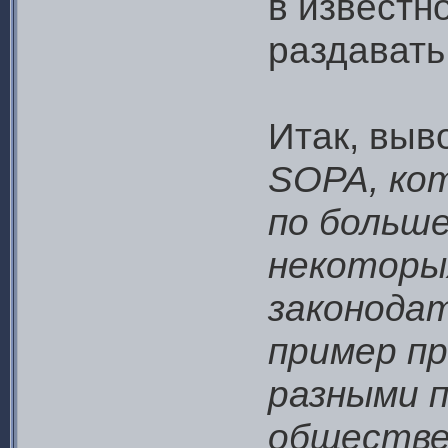
в известн
раздавать
Итак, выв
SOPA, ко
по больше
некоторы
законодат
пример п
разными п
обществе