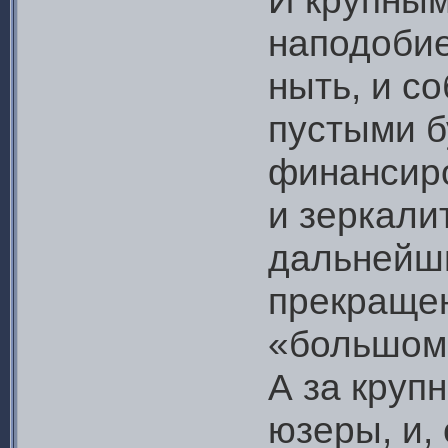
И крупным
наподобие
ныть, и с
пустыми б
финансиро
и зеркали
дальнейш
прекращен
«большом
А за круп
юзеры, и,