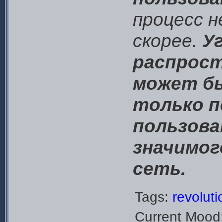
процесс н
скорее.
У
распрос
может б
только п
пользова
значимог
сеть.
Tags:
revolut
Current Mood