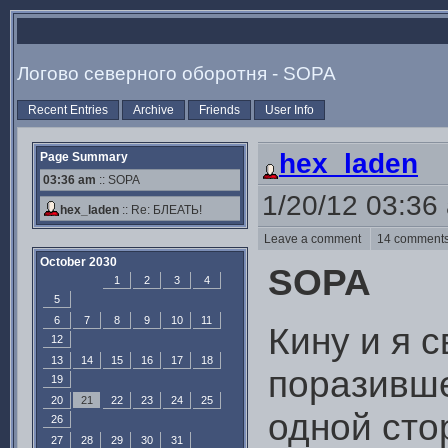
Логово северного оборотня - SOPA
Recent Entries
Archive
Friends
User Info
hex_laden
Page Summary
03:36 am
:: SOPA
1/20/12 03:36
hex_laden
::
Re: БЛЕАТЬ!
Leave a comment
14 commen
October 2030
SOPA
1
2
3
4
5
6
7
8
9
10
11
Кину и я с
12
13
14
15
16
17
18
поразивше
19
20
21
22
23
24
25
одной сто
26
27
28
29
30
31