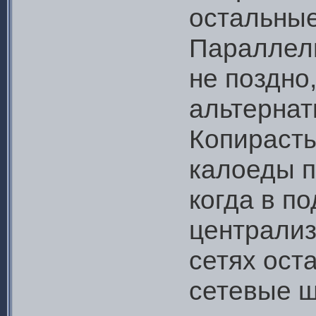
остальные
Параллель
не поздно
альтернат
Копирасты
калоеды п
когда в п
централи
сетях ост
сетевые ш