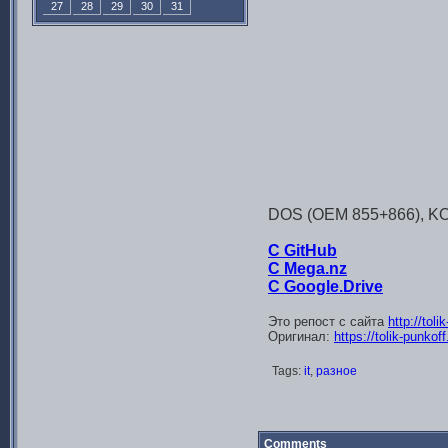
27
28
29
30
31
DOS (OEM 855+866), KO
С GitHub
С Mega.nz
С Google.Drive
Это репост с сайта
http://tol
Оригинал:
https://tolik-punkof
Tags:
it
,
разное
Comments