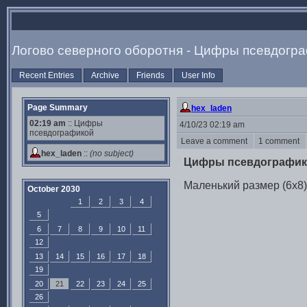
Логово северного оборотня - Цифры псевдогр
Recent Entries
Archive
Friends
User Info
Page Summary
hex_laden
02:19 am
:: Цифры
4/10/23 02:19 am
псевдографикой
Leave a comment
1 comment
hex_laden
::
(no subject)
Цифры псевдографик
Маленький размер (6x8)
October 2030
1
2
3
4
5
6
7
8
9
10
11
12
13
14
15
16
17
18
19
20
21
22
23
24
25
26