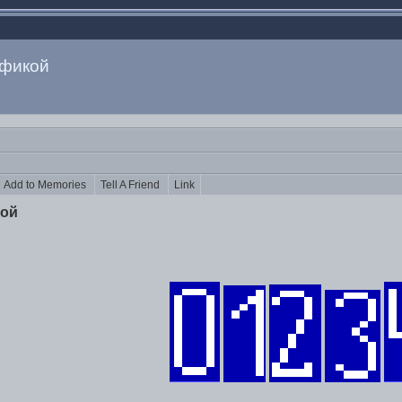
афикой
Add to Memories
Tell A Friend
Link
ой