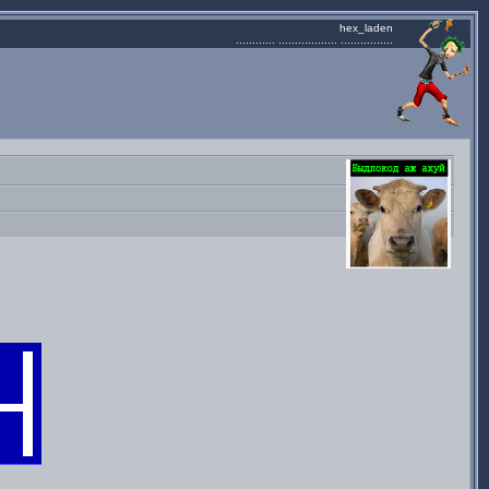
hex_laden
............ .................. ................