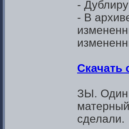
- Дублир
- В архив
измененн
измененн
Скачать 
ЗЫ. Один
матерный 
сделали.