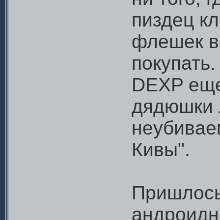
пиздец к
флешек в
покупать
DEXP еще
дядюшки 
неубивае
Кивы".
Пришлось
андроидн