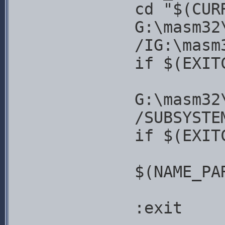
cd "$(CUR
G:\masm32
/IG:\masm
if $(EXIT
G:\masm32
/SUBSYSTE
if $(EXIT
$(NAME_PA
:exit