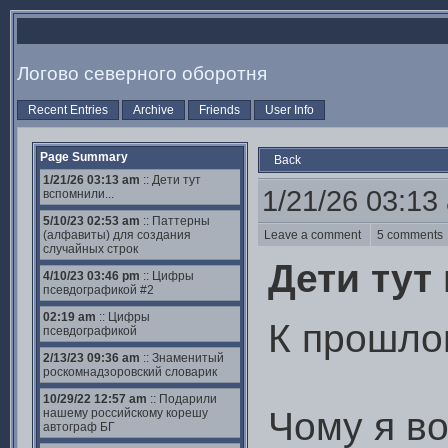
Логово северного оборотня
Recent Entries
Archive
Friends
User Info
Page Summary
Back
1/21/26 03:13 am
:: Дети тут
1/21/26 03:13
вспомнили...
5/10/23 02:53 am
:: Паттерны
(алфавиты) для создания
Leave a comment
5 comment
случайных строк
Дети тут
4/10/23 03:46 pm
:: Цифры
псевдографикой #2
02:19 am
:: Цифры
К прошло
псевдографикой
2/13/23 09:36 am
:: Знаменитый
роскомнадзоровский словарик
10/29/22 12:57 am
:: Подарили
Чому я в
нашему российскому корешу
автограф БГ