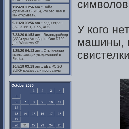
символов,
11/5/20 03:56 am
:: Файл
фрагмента (SHS), что это, чем и
как открывать.
9/11/20 03:56 am
:: Коды стран
У кого н
(ISO 3166-1), CSV, XLS
7/23/20 01:53 am
:: Видеодрайвер
машины, 
(VGA) для Acer Aspire One D720
для Windows XP
1/25/20 04:13 am
:: Отключение
свистелки
всплывающих уведомлений в
Firefox.
10/5/19 03:18 am
:: EEE PC 2G
SURF драйвера и программы
October 2030
1
2
3
4
5
6
7
8
9
10
11
12
13
14
15
16
17
18
19
20
21
22
23
24
25