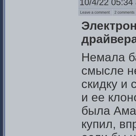
10/4/22 05:34
Leave a comment
2 comment
Электрон
драйвера
Немала ба
смысле не
скидку и
и ее кло
была Амаз
купил, вп