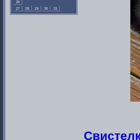
26
27
28
29
30
31
Свистелк