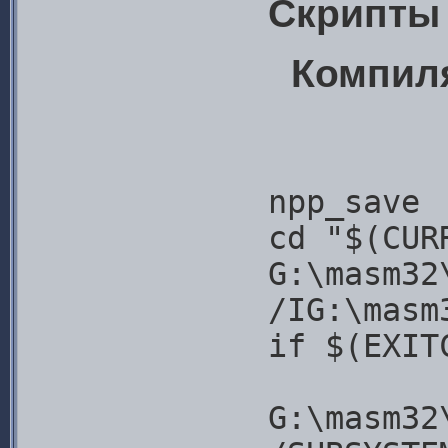
Скрипты
Компил
npp_save
cd "$(CUR
G:\masm32
/IG:\masm
if $(EXIT
G:\masm32