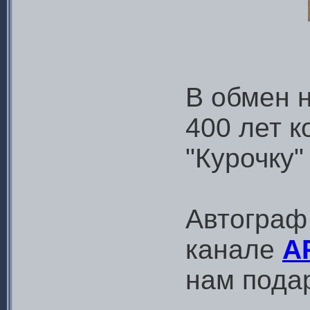
В обмен н
400 лет к
"Курочку"
Автограф
канале
A
нам пода