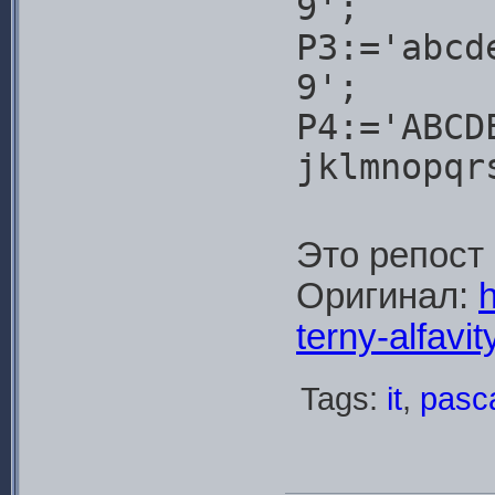
9';
P3:='abcd
9';
P4:='ABCD
jklmnopqr
Это репост
Оригинал:
h
terny-alfavi
Tags:
it
,
pasc