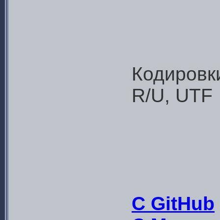
Кодировк
R/U, UTF
С GitHub