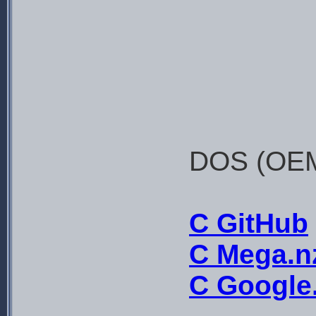
DOS (OEM
С GitHub
С Mega.n
С Google