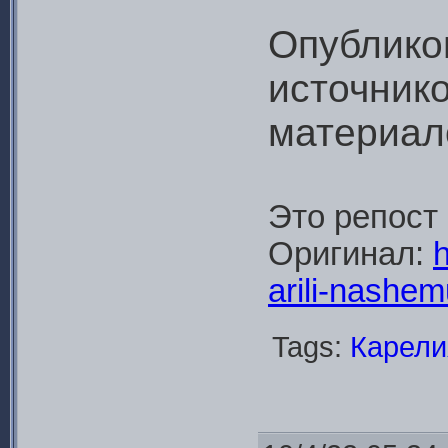
Опублико
источнико
материал
Это репост
Оригинал:
h
arili-nashe
Tags:
Карели