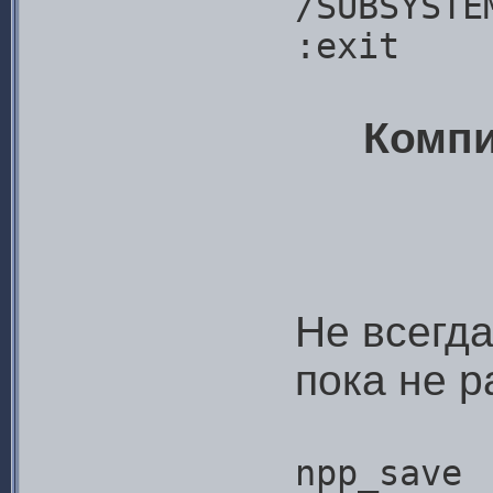
/SUBSYSTE
:exit
Компи
Не всегда
пока не р
npp_save