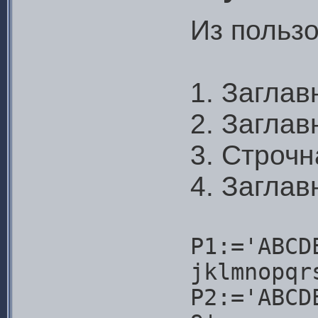
Из польз
1. Заглав
2. Заглав
3. Строчн
4. Заглав
P1:='ABCD
jklmnopqr
P2:='ABCD