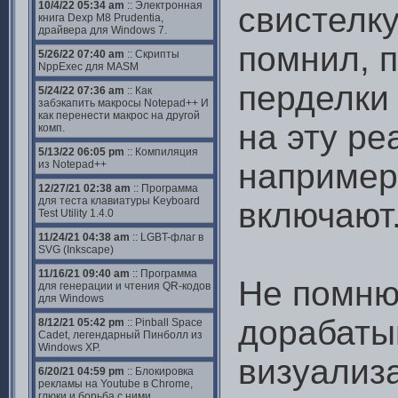
10/4/22 05:34 am
:: Электронная
свистелку
книга Dexp M8 Prudentia,
драйвера для Windows 7.
помнил, п
5/26/22 07:40 am
:: Скрипты
NppExec для MASM
перделки
5/24/22 07:36 am
:: Как
забэкапить макросы Notepad++ И
как перенести макрос на другой
на эту ре
комп.
5/13/22 06:05 pm
:: Компиляция
например,
из Notepad++
12/27/21 02:38 am
:: Программа
для теста клавиатуры Keyboard
включают
Test Utility 1.4.0
11/24/21 04:38 am
:: LGBT-флаг в
SVG (Inkscape)
11/16/21 09:40 am
:: Программа
Не помню,
для генерации и чтения QR-кодов
для Windows
дорабаты
8/12/21 05:42 pm
:: Pinball Space
Cadet, легендарный Пинболл из
Windows XP.
визуализ
6/20/21 04:59 pm
:: Блокировка
рекламы на Youtube в Chrome,
глюки и борьба с ними.