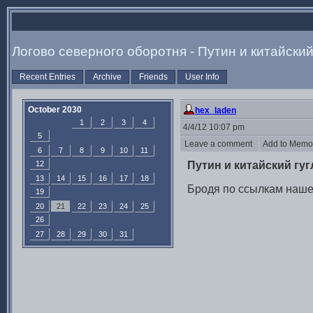
Логово северного оборотня - Путин и китайский
Recent Entries
Archive
Friends
User Info
October 2030
hex_laden
1
2
3
4
4/4/12 10:07 pm
5
Leave a comment
Add to Mem
6
7
8
9
10
11
12
Путин и китайский гуг
13
14
15
16
17
18
Бродя по ссылкам наш
19
20
21
22
23
24
25
26
27
28
29
30
31