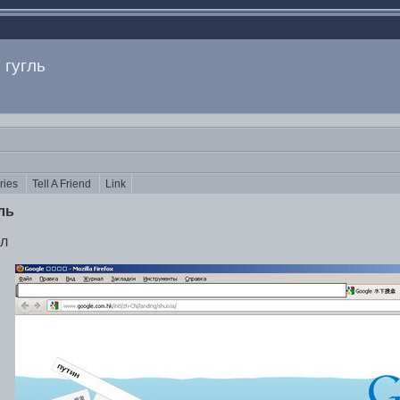
 гугль
ories
Tell A Friend
Link
ль
ел