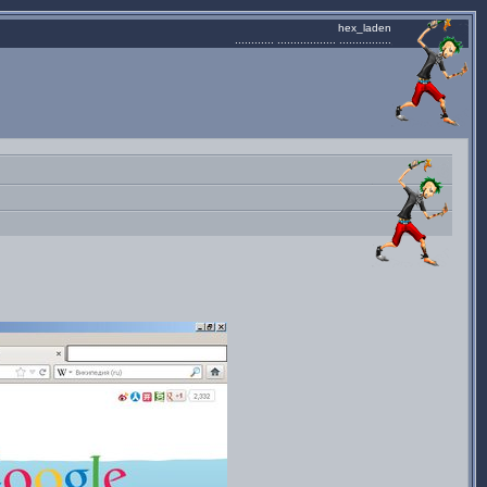
hex_laden
............ .................. ................