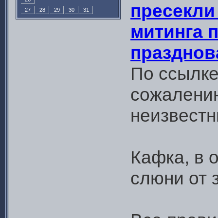
пресекли
27
28
29
30
31
митинга 
празднов
По ссылке
сожалению
неизвестн
Кафка, в 
слюни от з