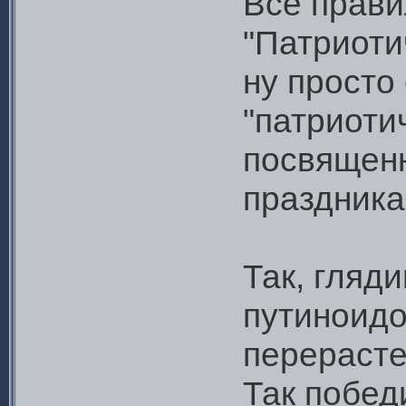
Все прави
"Патриоти
ну просто
"патриоти
посвященн
праздника
Так, гляд
путиноидо
перерасте
Так побед