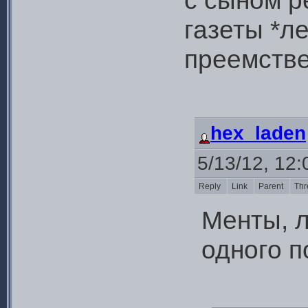
с сыном р
газеты *л
преемстве
hex_laden
5/13/12, 12
Reply
Link
Parent
Thr
Менты, л
одного п