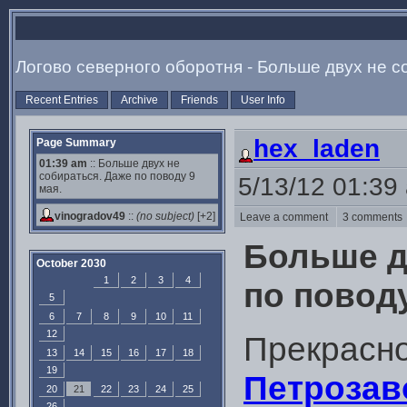
Логово северного оборотня - Больше двух не с
Recent Entries
Archive
Friends
User Info
hex_laden
Page Summary
01:39 am
:: Больше двух не
собираться. Даже по поводу 9
5/13/12 01:39
мая.
vinogradov49
::
(no subject)
[+2]
Leave a comment
3 comment
Больше д
October 2030
1
2
3
4
по поводу
5
6
7
8
9
10
11
12
Прекрасно
13
14
15
16
17
18
19
Петрозав
20
21
22
23
24
25
26