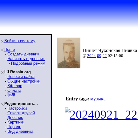
Войти в систему
Home
Пишет Чухонская Пиявка 
-
Создать дневник
@
2024
-
09
-
22
02:15:00
-
Написать в дневник
-
Подробный режим
LJ.Rossia.org
-
Новости сайта
-
Общие настройки
-
Sitemap
-
Оплата
-
ljr-fif
Entry tags:
музыка
Редактировать...
-
Настройки
-
Список друзей
-
Дневник
-
Картинки
-
Пароль
-
Вид дневника