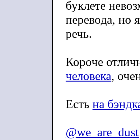
буклете невоз
перевода, но 
речь.
Короче отличн
человека
, оче
Есть
на бэндк
@we_are_dust