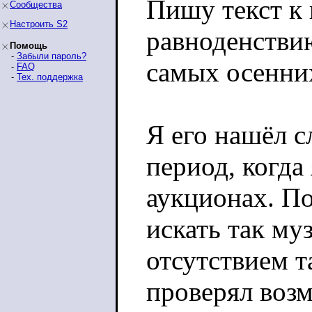
Пишу текст к
Сообщества
Настроить S2
равноденствию
Помощь
-
Забыли пароль?
самых осенни
-
FAQ
-
Тех. поддержка
Я его нашёл с
период, когда
аукционах. По
искать так му
отсутствием т
проверял воз