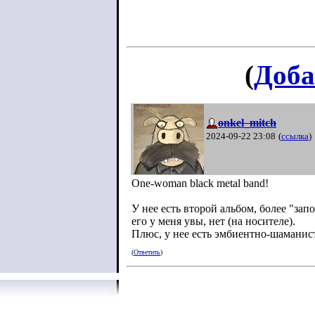
(
Доба
onkel_mitch
2024-09-22 23:08
(
ссылка
)
One-woman black metal band!
У нее есть второй альбом, более "за
его у меня увы, нет (на носителе).
Плюс, у нее есть эмбиентно-шаманист
(
Ответить
)