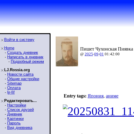
Войти в систему
Home
Пишет Чухонская Пиявка 
-
Создать дневник
@
2025
-
09
-
01
01:42:00
-
Написать в дневник
-
Подробный режим
LJ.Rossia.org
-
Новости сайта
-
Общие настройки
-
Sitemap
-
Оплата
-
ljr-fif
Entry tags:
Япония
,
аниме
Редактировать...
-
Настройки
-
Список друзей
-
Дневник
-
Картинки
-
Пароль
-
Вид дневника