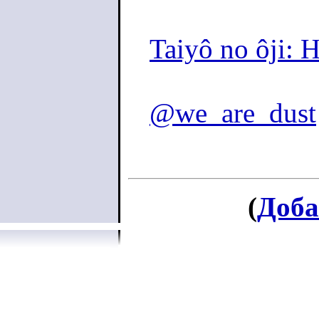
Taiyô no ôji: 
@we_are_dust
(
Доба