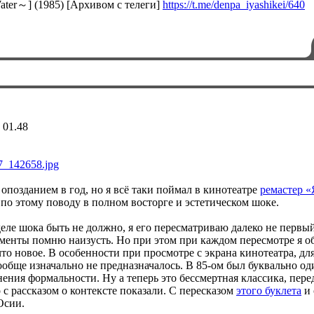
Water～] (1985) [Архивом с телеги]
https://t.me/denpa_iyashikei/640
 01.48
опозданием в год, но я всё таки поймал в кинотеатре
ремастер 
о этому поводу в полном восторге и эстетическом шоке.
еле шока быть не должно, я его пересматриваю далеко не первый
менты помню наизусть. Но при этом при каждом пересмотре я о
то новое. В особенности при просмотре с экрана кинотеатра, дл
обще изначально не предназначалось. В 85-ом был буквально оди
ения формальности. Ну а теперь это бессмертная классика, пере
 с рассказом о контексте показали. С пересказом
этого буклета
и 
Осии.