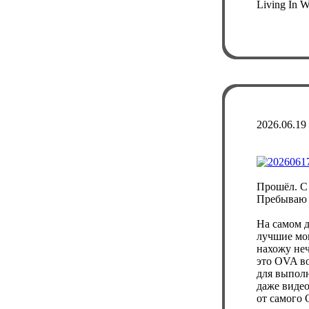
Living In 
2026.06.19
Прошёл. С 
Пребываю п
На самом д
лучшие мо
нахожу неч
это OVA во
для выполн
даже видео
от самого 