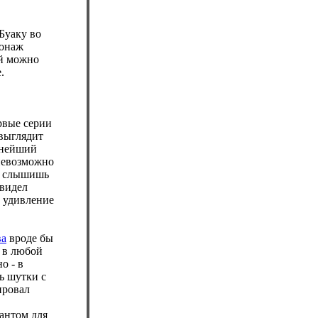
Буаку во
сонаж
ей можно
.
ервые серии
 выглядит
ьнейший
 невозможно
 и слышишь
увидел
о удивление
ва
вроде бы
я в любой
о - в
ь шутки с
ировал
антом для