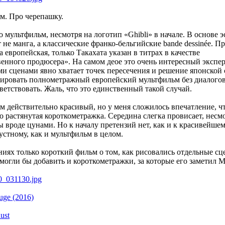
м. Про черепашку.
 мультфильм, несмотря на логотип «Ghibli» в начале. В основе 
 не манга, а классические франко-бельгийские bande dessinée. П
а европейская, только Такахата указан в титрах в качестве
енного продюсера». На самом деое это очень интересный экспе
и сценами явно хватает точек пересечения и решение японской
ировать полнометражный европейский мультфильм без диалого
ветствовать. Жаль, что это единственный такой случай.
 действительно красивый, но у меня сложилось впечатление, чт
о растянутая короткометражка. Середина слегка провисает, несмо
 вроде цунами. Но к началу претензий нет, как и к красивейшем
устному, как и мультфильм в целом.
иях только короткий фильм о том, как рисовались отдельные сц
 могли бы добавить и короткометражки, за которые его заметил 
ouge (2016)
ust