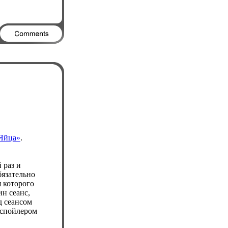
«Яйца»
.
 раз и
бязательно
я которого
н сеанс,
д сеансом
спойлером