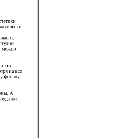
эстетики
рактически
римент,
 студии
в можно
о это
тря на все
у финалу.
ены. А
Миядзаки.