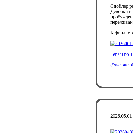
Спойлер р
Девочки в
пробуждени
переживани
К финалу, 
Tenshi no 
@we_are_d
2026.05.01