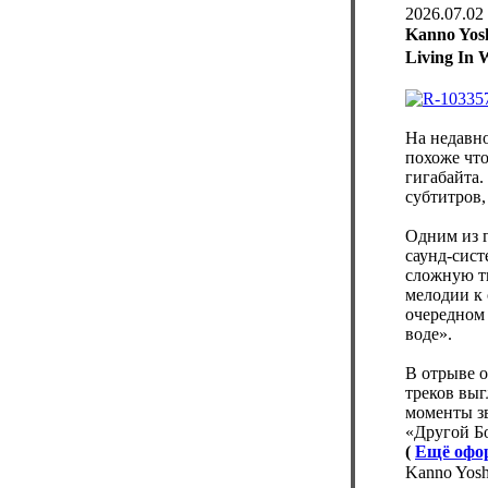
2026.07.02
Kanno Yo
Living In 
На недавн
похоже что
гигабайта.
субтитров,
Одним из г
саунд-сист
сложную т
мелодии к 
очередном
воде».
В отрыве о
треков выг
моменты з
«Другой Б
(
Ещё офо
Kanno Yo