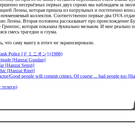
вершенно несерьёзных первых двух сериях мы наблюдаем за эво
цией Леоны, которая пришла из патрульных и постепенно вписа
 невменяемый коллектив. Соответственно первые два OVA отда
ию Леоны. Вторая половина рассказывает про происхождение Бу
Гринпис, которая показана буквально мельком. И мне реально 
ся смесь трагедии и глума.
ь, что саму мангу в итоге не экранизировали.
Tank Police [ドミニオン] (1988)
rigade [Hanzai Gundan]
ar [Hanzai Sensō]
hic [Hanzai Rinri]
ctor/Good people will commit crimes. Of course ... bad people too [H
 телеги)