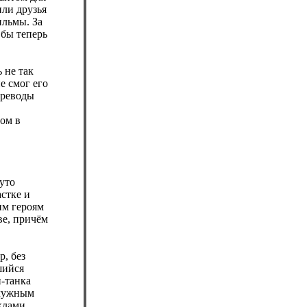
ли друзья
ильмы. За
 бы теперь
 не так
е смог его
ереводы
ном в
уто
стке и
им героям
ве, причём
р, без
шийся
-танка
служным
клами.