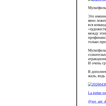
Мультфиль
Это именно
явно лежит
вся команд
«художеств
между этим
профинанс
только при
Мультфильм
сознательн
атракционы
И очень гр
В дополнен
жаль, ведь
La tortue r
@we_are_d