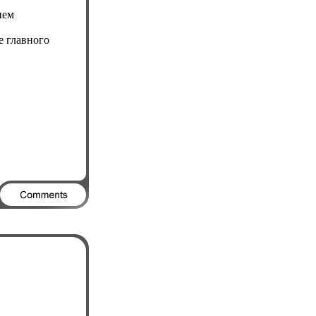
ием
е главного