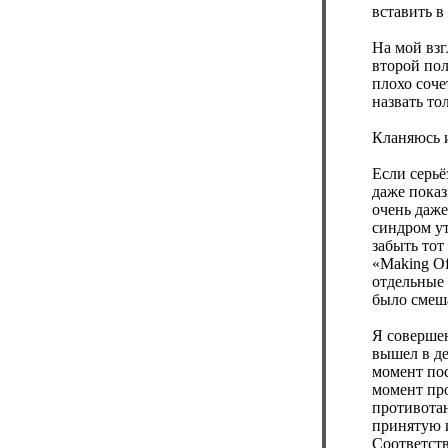
вставить в
На мой взг
второй по
плохо соче
назвать то
Кланяюсь и
Если серьё
даже показ
очень даже
синдром ут
забыть тот
«Making Of
отдельные 
было смеш
Я совершен
вышел в де
момент пос
момент про
противота
принятую и
Соответств