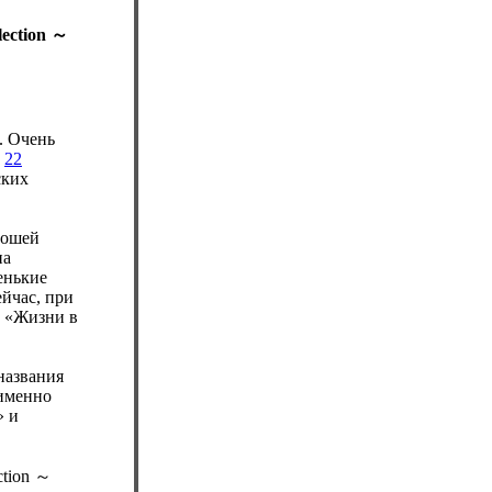
ection ～
. Очень
и
22
ских
рошей
на
денькие
ейчас, при
в «Жизни в
названия
 именно
» и
tion ～