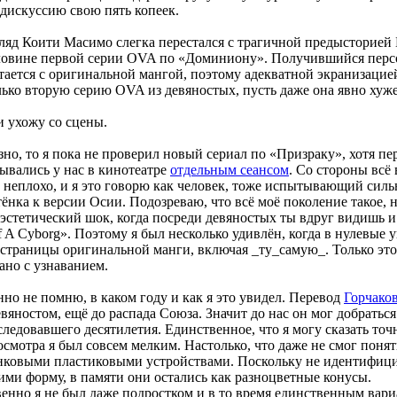
 дискуссию свою пять копеек.
ляд Коити Масимо слегка перестался с трагичной предысторией 
ловине первой серии OVA по «Доминиону». Получившийся пер
тается с оригинальной мангой, поэтому адекватной экранизаци
лько вторую серию OVA из девяностых, пусть даже она явно хуже
 ухожу со сцены.
зно, то я пока не проверил новый сериал по «Призраку», хотя п
ывались у нас в кинотеатре
отдельным сеансом
. Со стороны всё
 неплохо, и я это говорю как человек, тоже испытывающий сил
ёнка к версии Осии. Подозреваю, что всё моё поколение такое,
 эстетический шок, когда посреди девяностых ты вдруг видишь
 A Cyborg». Поэтому я был несколько удивлён, когда в нулевые 
страницы оригинальной манги, включая _ту_самую_. Только эт
ано с узнаванием.
но не помню, в каком году и как я это увидел. Перевод
Горчако
вяностом, ещё до распада Союза. Значит до нас он мог добратьс
ледовавшего десятилетия. Единственное, что я могу сказать точн
смотра я был совсем мелким. Настолько, что даже не смог понят
нковыми пластиковыми устройствами. Поскольку не идентифиц
ми форму, в памяти они остались как разноцветные конусы.
енно я не был даже подростком и в то время единственным вари