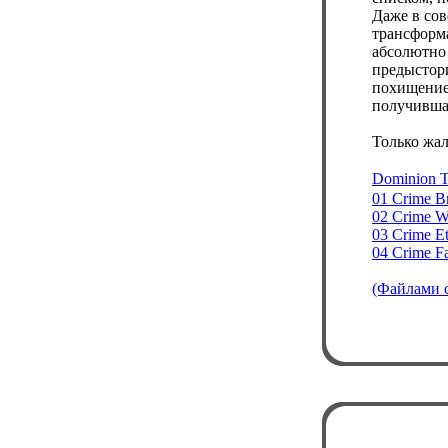
Даже в со
трансформа
абсолютно
предыстор
похищение 
получившая
Только жал
Dominion 
01 Crime B
02 Crime W
03 Crime Et
04 Crime Fa
(Файлами с