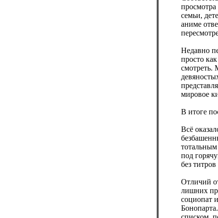
просмотра
семьи, дет
аниме отве
пересмотре
Недавно пе
просто как
смотреть. 
девяностых
представля
мировое к
В итоге по
Всё оказал
безбашенн
тотальным
под горячу
без титров
Отличий от
лишних пр
социопат 
Бонопарта
списком, п