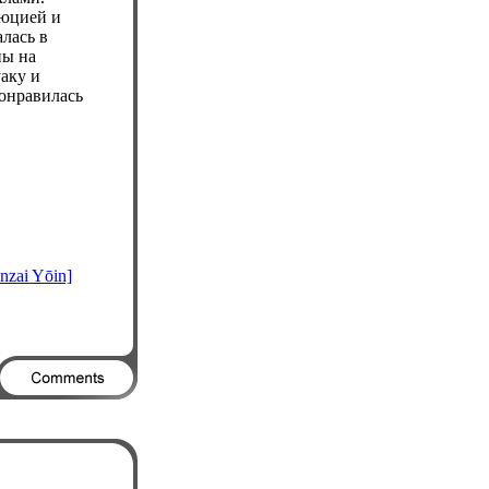
люцией и
лась в
ны на
аку и
понравилась
anzai Yōin]