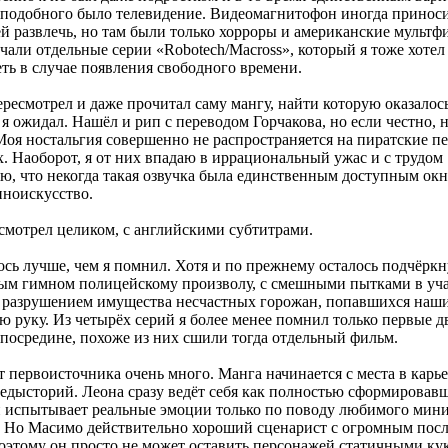
 подобного было телевидение. Видеомагнитофон иногда приноси
ей развлечь, но там были только хорроры и американские мультф
чали отдельные серии «Robotech/Macross», который я тоже хотел
ть в случае появления свободного времени.
ресмотрел и даже прочитал саму мангу, найти которую оказалось
 я ожидал. Нашёл и рип с переводом Горчакова, но если честно, н
Моя ностальгия совершенно не распространяется на пиратские п
. Наоборот, я от них впадаю в иррациональный ужас и с трудом
ю, что некогда такая озвучка была единственным доступным ок
иноискусство.
смотрел целиком, с английскими субтитрами.
ось лучше, чем я помнил. Хотя и по прежнему осталось подчёркн
ым гимном полицейскому произволу, с смешными пытками в уча
 разрушением имущества несчастных горожан, попавшихся наш
ю руку. Из четырёх серий я более менее помнил только первые д
 посредине, похоже из них сшили тогда отдельный фильм.
 первоисточника очень много. Манга начинается с места в карье
едысторий. Леона сразу ведёт себя как полностью сформировав
и испытывает реальные эмоции только по поводу любимого мини
. Но Масимо действительно хороший сценарист с огромным по
оэтому он просто не может оставить персонажей статичными ку