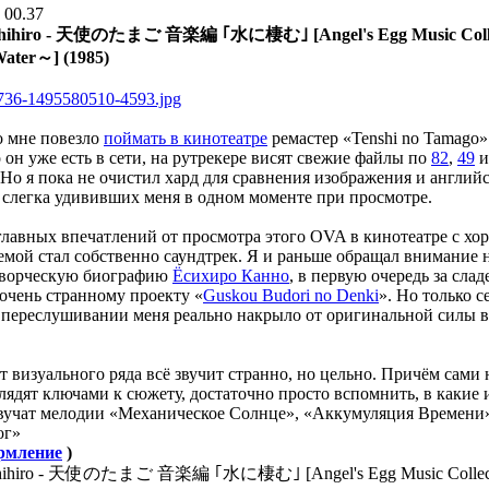
 00.37
shihiro - 天使のたまご 音楽編 ｢水に棲む｣ [Angel's Egg Music Coll
Water～] (1985)
о мне повезло
поймать в кинотеатре
ремастер «Tenshi no Tamago»
 он уже есть в сети, на рутрекере висят свежие файлы по
82
,
49
 Но я пока не очистил хард для сравнения изображения и англий
 слегка удививших меня в одном моменте при просмотре.
лавных впечатлений от просмотра этого OVA в кинотеатре с хо
емой стал собственно саундтрек. Я и раньше обращал внимание 
ворческую биографию
Ёсихиро Канно
, в первую очередь за сла
очень странному проекту «
Guskou Budori no Denki
». Но только с
 переслушивании меня реально накрыло от оригинальной силы 
т визуального ряда всё звучит странно, но цельно. Причём сами 
лядят ключами к сюжету, достаточно просто вспомнить, в какие
вучат мелодии «Механическое Солнце», «Аккумуляция Времени
ог»
рмление
)
shihiro - 天使のたまご 音楽編 ｢水に棲む｣ [Angel's Egg Music Collec