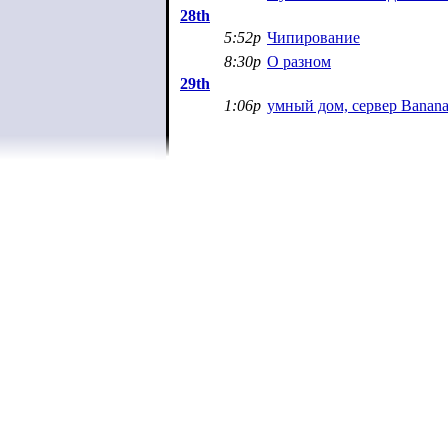
28th
5:52p
Чипирование
8:30p
О разном
29th
1:06p
умный дом, cервер Banan