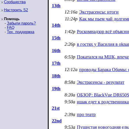
Сообщества
13th
Настроить S2
12:16a
Экстрасенсы: итоги
11:24p
Как мы пьем чай долгим
Помощь
-
Забыли пароль?
14th
-
FAQ
1:42p
Роскомнадзор всё объясн
-
Тех. поддержка
15th
2:26p
в гостях у Василия в okn
16th
6:53p
Покатался на МЦК, впеча
17th
12:12a
проводы Барака Обамы: 
18th
8:58a
Экстрасенсы - результат
19th
8:20a
ОБЗОР: BlackVue DR650S-
9:50a
ишак едет к родственник
21st
2:39a
про театр
22nd
9:53a
Пушистая новогодняя елк