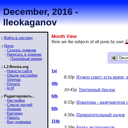
December, 2016 -
lleokaganov
Month View
Войти в систему
Here are the subjects of all posts by user
Home
-
Создать дневник
-
Написать в дневник
-
Подробный режим
LJ.Rossia.org
1st
-
Новости сайта
-
Общие настройки
8:50p
Нужен совет: есть врачи,
-
Sitemap
4th
-
Оплата
-
ljr-fif
10:45p
Тритиевый брелок
6th
Редактировать...
-
Настройки
8:55p
Новаторы - разрушители 
-
Список друзей
8th
-
Дневник
-
Картинки
4:50a
Превратительный падеж
-
Пароль
11th
-
Вид дневника
3:59p
Битва экстрасенсов