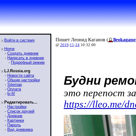
Пишет Леонид Каганов (
lleokagano
Войти в систему
@
2019
-
11
-
24
10:32:00
Home
-
Создать дневник
-
Написать в дневник
-
Подробный режим
LJ.Rossia.org
-
Новости сайта
Будни рем
-
Общие настройки
-
Sitemap
-
Оплата
это перепост за
-
ljr-fif
https://lleo.me/d
Редактировать...
-
Настройки
-
Список друзей
-
Дневник
-
Картинки
-
Пароль
-
Вид дневника