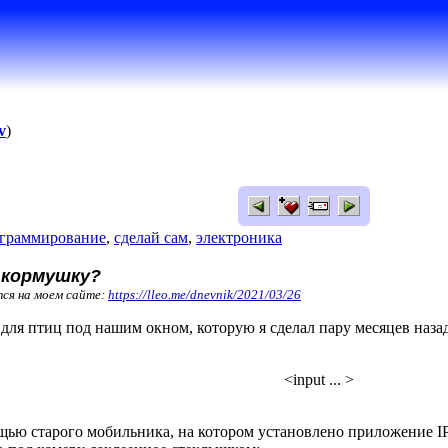
v
)
граммирование
,
сделай сам
,
электроника
 кормушку?
тся на моем сайте:
https://lleo.me/dnevnik/2021/03/26
для птиц под нашим окном, которую я сделал пару месяцев наза
<input ... >
щью старого мобильника, на котором установлено приложение 