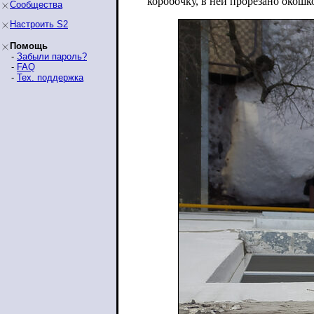
коробочку, в ней прорезано окошк
Сообщества
Настроить S2
Помощь
-
Забыли пароль?
-
FAQ
-
Тех. поддержка