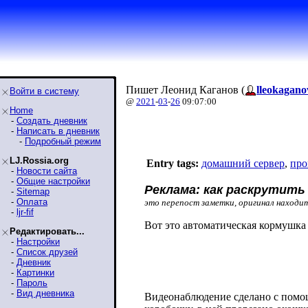
Пишет Леонид Каганов (
lleokagano
Войти в систему
@
2021
-
03
-
26
09:07:00
Home
-
Создать дневник
-
Написать в дневник
-
Подробный режим
LJ.Rossia.org
Entry tags:
домашний сервер
,
про
-
Новости сайта
-
Общие настройки
Реклама: как раскрутить
-
Sitemap
-
Оплата
это перепост заметки, оригинал находи
-
ljr-fif
Вот это автоматическая кормушка 
Редактировать...
-
Настройки
-
Список друзей
-
Дневник
-
Картинки
-
Пароль
-
Вид дневника
Видеонаблюдение сделано с помо