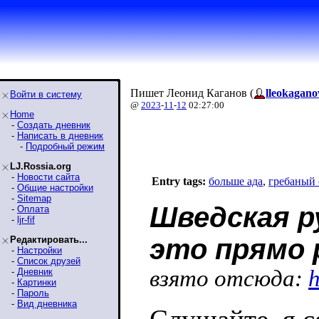
Пишет Леонид Каганов (
lleokagano
Войти в систему
@
2023
-
11
-
12
02:27:00
Home
-
Создать дневник
-
Написать в дневник
-
Подробный режим
LJ.Rossia.org
-
Новости сайта
Entry tags:
больше ада
,
гребаный
-
Общие настройки
-
Sitemap
Шведская р
-
Оплата
-
ljr-fif
это прямо 
Редактировать...
-
Настройки
-
Список друзей
взято отсюда:
h
-
Дневник
-
Картинки
-
Пароль
-
Вид дневника