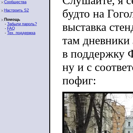
Слушайте, я с
Сообщества
будто на Гого
Настроить S2
Помощь
выставка сте
-
Забыли пароль?
-
FAQ
-
Тех. поддержка
там дневники 
в поддержку 
ну и с соотв
пофиг: