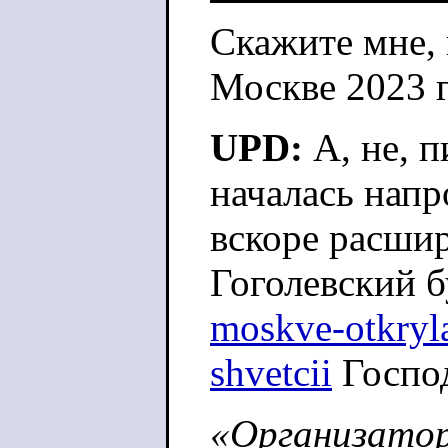
Скажите мне, 
Москве 2023 г
UPD:
А, не, п
началась нап
вскоре расшир
Гоголевский б
moskv
e-otkryl
shvetcii
Господ
«Организатор