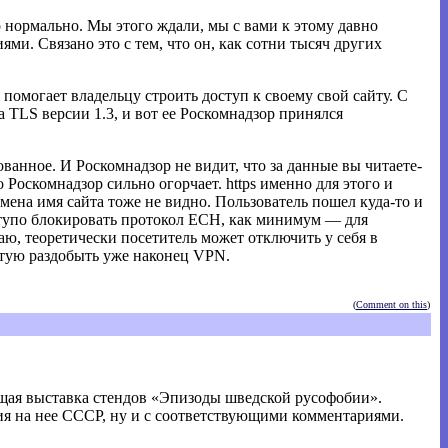
о нормально. Мы этого ждали, мы с вами к этому давно
ми. Связано это с тем, что он, как сотни тысяч других
 помогает владельцу строить доступ к своему свой сайту. С
а TLS версии 1.3, и вот ее Роскомнадзор принялся
ованное. И Роскомнадзор не видит, что за данные вы читаете-
Роскомнадзор сильно огорчает. https именно для этого и
ена имя сайта тоже не видно. Пользователь пошел куда-то и
л тупо блокировать протокол ECH, как минимум — для
аю, теоретически посетитель может отключить у себя в
ветую раздобыть уже наконец VPN.
(
Comment on this
)
нющая выставка стендов «Эпизоды шведской русофобии».
ия на нее СССР, ну и с соответствующими комментариями.