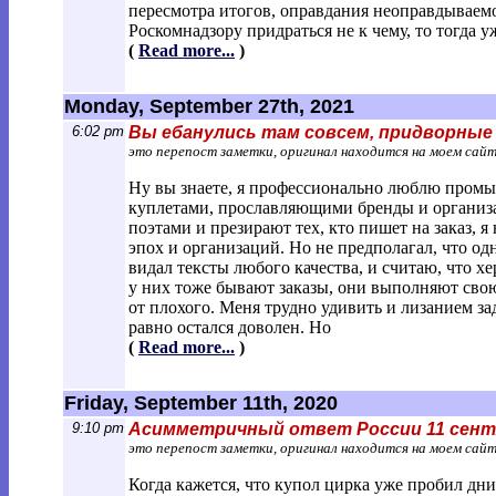
пересмотра итогов, оправдания неоправдываемо
Роскомнадзору придраться не к чему, то тогда у
(
Read more...
)
Monday, September 27th, 2021
6:02 pm
Вы ебанулись там совсем, придворны
это перепост заметки, оригинал находится на моем сай
Ну вы знаете, я профессионально люблю промы
куплетами, прославляющими бренды и организац
поэтами и презирают тех, кто пишет на заказ, 
эпох и организаций. Но не предполагал, что од
видал тексты любого качества, и считаю, что х
у них тоже бывают заказы, они выполняют свою 
от плохого. Меня трудно удивить и лизанием з
равно остался доволен. Но
(
Read more...
)
Friday, September 11th, 2020
9:10 pm
Асимметричный ответ России 11 сентя
это перепост заметки, оригинал находится на моем сай
Когда кажется, что купол цирка уже пробил дн