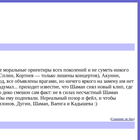
се моральные ориентиры всех поколений и не суметь никого
 Сплин, Кортнев — только лишены концертов), Акунин,
, все объявлены врагами, но ничего яркого на замену им нет
думал... приходит известие, что Шаман снял новый клип, где
о дико смешон сам факт: не в силах несчастный Шаман
бы ему подпевали. Нереальный позор и фейл, и чтобы
илонов, Дугин, Шаман, Ваенга и Кадышева :)
(
Comment on this
)