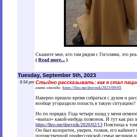
Скажите мне, кто там рядом с Гоголями, это ре
(
Read more...
)
Tuesday, September 5th, 2023
8:54 pm
Стыдно рассказывать: как я стал паци
взято отсюда:
https://lleo.me/dnevnik/2023/09/05
Наверно пришло время собраться с духом и расс
вообще угораздило попасть в такую ситуацию?
Но по порядку. Года четыре назад у меня немно
«выпал» какой-нибудь позвонок. И тут как раз 
https://lleo.me/dnevnik/2020/02/13
Поясница к тому
Он был колоритен, уверен, толков, его кабине
потомственной профессорской семьи медиков и