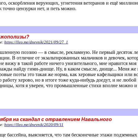
го, оскорбления верующих, угнетения ветеранов и ещё миллион 
ж точно цензурки нет, и петь можно.
е жополизы?
те:
https://lleo.me/dnevnik/2021/09/27_1
шленную поэзию — в смысле, рекламную. Не первый десяток ле
ии. В отличие от экзальтированных мальчиков и девочек, котор
я не вижу в такой работе ничего унизительного, мне нравится м
нажды найду гимн-днище. Ну, в каком смысле, днище... Меня же 
еровые поэты это такая же норма, как херовые кафельщики или во
работу херово, но в итоге тоже куда-нибудь доедут, и не любо
адницы, хотя я уверен, что промышленные стихи вполне можно и 
бря на скандал с отравлением Навального
те:
https://lleo.me/dnevnik/2020/09/11
ище бассейна, выясняется, что там бесконечные этажи подземны