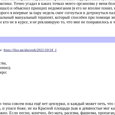
актики. Точно угадал в каких точках моего организма у меня бо
лышал) и объяснил принцип недомогания (я его не вполне понял, 
торого я впервые за пару недель смог согнуться и дотронуться п
нальный мануальный терапевт, который способен при помощи зна
 кто не в курсе, я не рекламирую то, что мне не понравилось и 
те:
https://lleo.me/dnevnik/2021/10/18_1
тлы,
енно).
еро:
ии типа совсем пока ещё нет цензурки, и каждый может петь, что 
, и упаси боже, не на Красной площади (как в девяностые мог к
жно. Если песни, конечно, без мата, расизма, фашизма, пропага