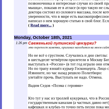
позвоночника и интересные случаи из своей пр
мышца», показав ее в атласе (я про такую не с
доктора состоял из силового массажа, после ко
уверенности, что в мире есть высокопрофессио
написал о нем хорошую статью в свой блог. Если
(
Read more...
)
Monday, October 18th, 2021
1:26 pm
Свеженькой путинской цензурки?
это перепост заметки, оригинал находится на моем сай
Но не всё о грустном. Случались и дни светлы:
в шестьдесят четвёртом прилетели в Москву Би
выступать в «России» (в тот год играли они отм
Но по трапу взошёл курьер Госконцерта. Лицо с
Извините, но час назад решило Политбюро:
улетайте прочь. Выступать не надо. Отмена.
Вадим Седов «Поэма с героями»
Кто тут у нас из троллей кукурекал, что в Росс
государственным каналам (а частных давно нет)
кафешках и клубах-то точно петь песни пока мо