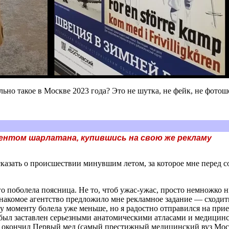
ально такое в Москве 2023 года? Это не шутка, не фейк, не фото
ентом шарлатана, купившись на свою же рекламу
казать о происшествии минувшим летом, за которое мне перед со
го поболела поясница. Не то, чтоб ужас-ужас, просто немножко 
знакомое агентство предложило мне рекламное задание — сходить
 моменту болела уже меньше, но я радостно отправился на прие
т был заставлен серьезными анатомическими атласами и медицинс
 окончил Первый мед (самый престижный медицинский вуз Моск