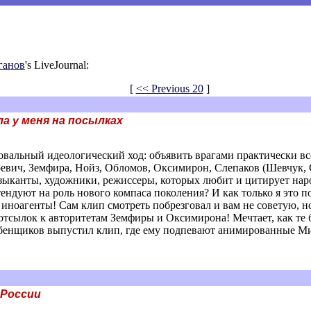
ганов
's LiveJournal:
[
<< Previous 20
]
а у меня на посылках
провальный идеологический ход: объявить врагами практически в
аревич, Земфира, Нойз, Обломов, Оксимирон, Слепаков (Шевчук,
зыканты, художники, режиссеры, которых любит и цитирует народ
ндуют на роль нового компаса поколения? И как только я это по
ноагенты! Сам клип смотреть побрезговал и вам не советую, н
отсылок к авторитетам Земфиры и Оксимирона! Мечтает, как те 
 Гребенщиков выпустил клип, где ему подпевают анимированные М
 России