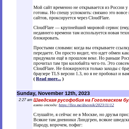
Мой сайт временно не открывается из России у 
готовы. Но спешу успокоить: связано это вовсе 
сайтов, проксируется через CloudFlare.
CloudFlare — крупнейший мировой сервис (ему, 
недавнего времени там используется новая техн
блокировать.
Простыми словами: когда вы открываете ссылку 
передаете. Он просто видит, что идет обмен ка
придумали ещё в прошлом веке. Но раньше Роск
прочитал там три килобайта чего-то. Это совс
CloudFlare. Не блокируются только заходы с бр
браузере TLS версии 1.3, но я не пробовал и в
(
Read more...
)
Sunday, November 12th, 2023
2:27 am
Шведская русофобия на Гоголевском бу
взято отсюда:
https://lleo.me/dnevnik/2023/11/12
Слушайте, я сейчас не в Москве, но друзья пр
Всякие там дневники Линдгрен, всякие шведск
Народу, впрочем, пофиг: