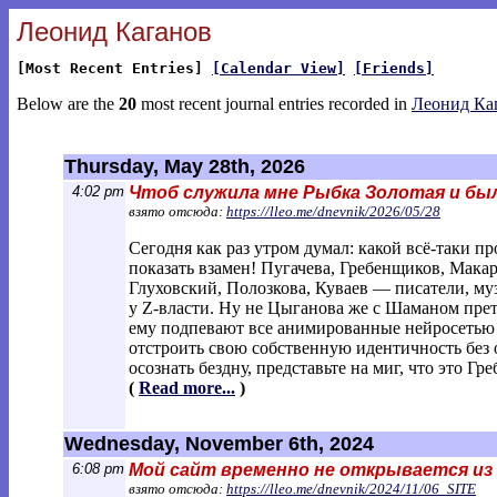
Леонид Каганов
[Most Recent Entries]
[Calendar View]
[Friends]
Below are the
20
most recent journal entries recorded in
Леонид Ка
Thursday, May 28th, 2026
4:02 pm
Чтоб служила мне Рыбка Золотая и был
взято отсюда:
https://lleo.me/dnevnik/2026/05/28
Сегодня как раз утром думал: какой всё-таки 
показать взамен! Пугачева, Гребенщиков, Мак
Глуховский, Полозкова, Куваев — писатели, му
у Z-власти. Ну не Цыганова же с Шаманом прете
ему подпевают все анимированные нейросетью и
отстроить свою собственную идентичность без 
осознать бездну, представьте на миг, что это
(
Read more...
)
Wednesday, November 6th, 2024
6:08 pm
Мой сайт временно не открывается из
взято отсюда:
https://lleo.me/dnevnik/2024/11/06_SITE