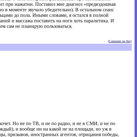
лит при нажатии. Поставил мне диагноз «предвздошная
но в моменте звучало убедительно). В остальном сеанс
альцами до пола. Иными словами, я остался в полной
ний и массажа поставить на ноги хоть паралитика. И
чем сам не планирую пользоваться.
(
Comment on this
)
хочет. Но не по ТВ, и не по радио, и не в СМИ, и не по
аждый), и вообще ни на какой не на площади, но уж в
нды, призывов, иностранных агентов, отрицания победы,