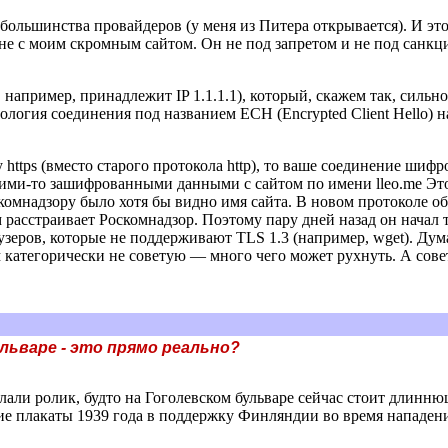
большинства провайдеров (у меня из Питера открывается). И эт
не с моим скромным сайтом. Он не под запретом и не под санкция
например, принадлежит IP 1.1.1.1), который, скажем так, сильно
ология соединения под названием ECH (Encrypted Client Hello) н
https (вместо старого протокола http), то ваше соединение шифр
кими-то зашифрованными данными с сайтом по имени lleo.me Это 
омнадзору было хотя бы видно имя сайта. В новом протоколе обм
ем расстраивает Роскомнадзор. Поэтому пару дней назад он нача
аузеров, которые не поддерживают TLS 1.3 (например, wget). Дум
ам категорически не советую — много чего может рухнуть. А со
льваре - это прямо реально?
ислали ролик, будто на Гоголевском бульваре сейчас стоит длин
ие плакаты 1939 года в поддержку Финляндии во время нападен